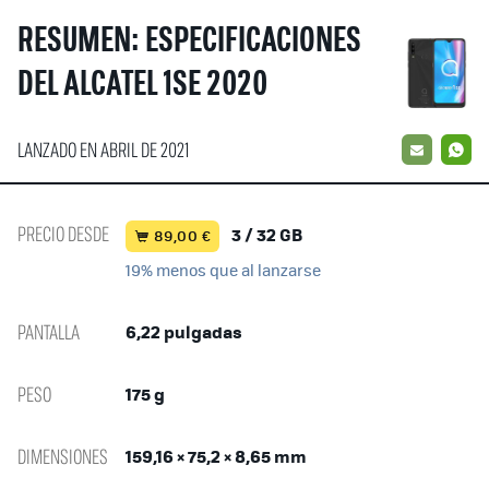
RESUMEN: ESPECIFICACIONES
DEL ALCATEL 1SE 2020
LANZADO EN ABRIL DE 2021
EMAIL
W
PRECIO DESDE
3 / 32 GB
89,00 €
19% menos que al lanzarse
PANTALLA
6,22 pulgadas
PESO
175 g
DIMENSIONES
159,16 × 75,2 × 8,65 mm