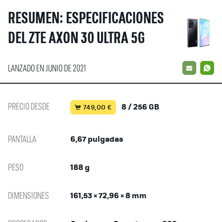
RESUMEN: ESPECIFICACIONES
DEL ZTE AXON 30 ULTRA 5G
LANZADO EN JUNIO DE 2021
EMAIL
W
PRECIO DESDE
8 / 256 GB
749,00 €
PANTALLA
6,67 pulgadas
PESO
188 g
DIMENSIONES
161,53 × 72,96 × 8 mm