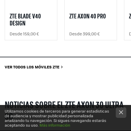
ZTE BLADE V40
ZTE AXON 40 PRO
DESIGN
Desde 159,00 €
Desde 399,00 €
VER TODOS LOS MÓVILES ZTE
NOTICIAS SOBRE EL ZTE AXON 30 ULTRA
Utilizamos cookies de terceros para generar estadísticas
5G
de audiencia y mostrar publicidad personalizada
analizando tu navegación. Si sigues navegando estarás
aceptando su uso.
Más información