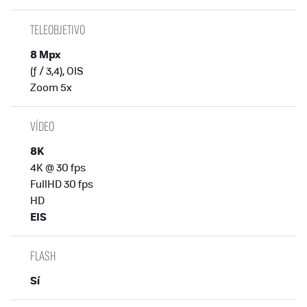
TELEOBJETIVO
8 Mpx
(ƒ / 3,4), OIS
Zoom 5x
VÍDEO
8K
4K @ 30 fps
FullHD 30 fps
HD
EIS
FLASH
Sí