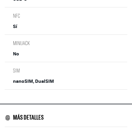
NFC
Sí
MINIJACK
No
SIM
nanoSIM, DualSIM
MÁS DETALLES