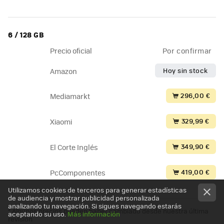
6 / 128 GB
Precio oficial
Por confirmar
Hoy sin stock
Amazon
296,00 €
Mediamarkt
329,99 €
Xiaomi
349,90 €
El Corte Inglés
419,00 €
PcComponentes
Utilizamos cookies de terceros para generar estadísticas
de audiencia y mostrar publicidad personalizada
analizando tu navegación. Si sigues navegando estarás
* Algunos precios pueden haber cambiado desde nuestra última
aceptando su uso.
Más información
revisión