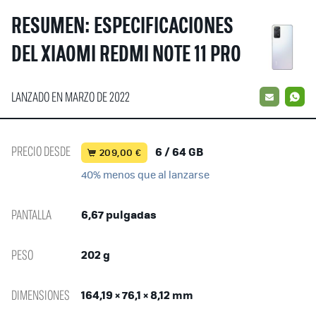
RESUMEN: ESPECIFICACIONES
DEL XIAOMI REDMI NOTE 11 PRO
LANZADO EN MARZO DE 2022
EMAIL
W
PRECIO DESDE
6 / 64 GB
209,00 €
40% menos que al lanzarse
PANTALLA
6,67 pulgadas
PESO
202 g
DIMENSIONES
164,19 × 76,1 × 8,12 mm