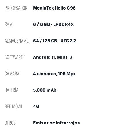
PROCESADOR
MediaTek Helio G96
RAM
6 / 8 GB - LPDDR4X
ALMACENAMIENTO
64 / 128 GB - UFS 2.2
SOFTWARE *
Android 11, MIUI 13
CÁMARA
4 cámaras, 108 Mpx
BATERÍA
5.000 mAh
RED MÓVIL
4G
OTROS
Emisor de infrarrojos