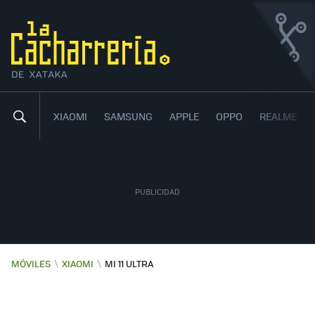
XIAOMI MI 11 ULTRA
EL MÓVIL MÁS PRÉMIUM DE XIAOMI
8
80
,
XIAOMI
SAMSUNG
APPLE
OPPO
REALME
MÓVILES
\
XIAOMI
\
MI 11 ULTRA