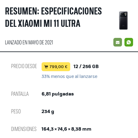
RESUMEN: ESPECIFICACIONES
DEL XIAOMI MI 11 ULTRA
LANZADO EN MAYO DE 2021
EMAIL
W
PRECIO DESDE
12 / 256 GB
799,00 €
33% menos que al lanzarse
PANTALLA
6,81 pulgadas
PESO
234 g
DIMENSIONES
164,3 × 74,6 × 8,38 mm