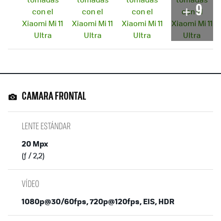
9
CAMARA FRONTAL
LENTE ESTÁNDAR
20 Mpx
(ƒ / 2,2)
VÍDEO
1080p@30/60fps, 720p@120fps, EIS, HDR