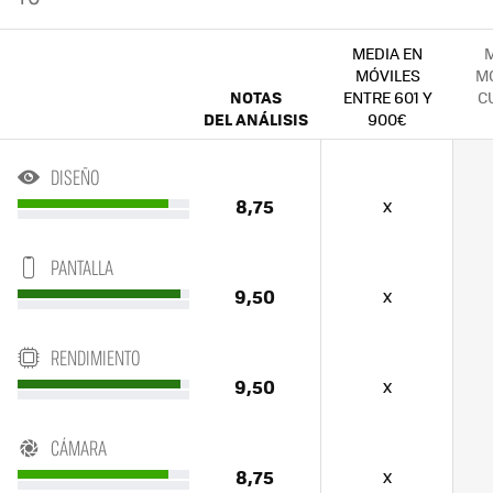
MEDIA EN
M
MÓVILES
MÓ
NOTAS
ENTRE 601 Y
C
DEL ANÁLISIS
900€
DISEÑO
8,75
x
PANTALLA
9,50
x
RENDIMIENTO
9,50
x
CÁMARA
8,75
x