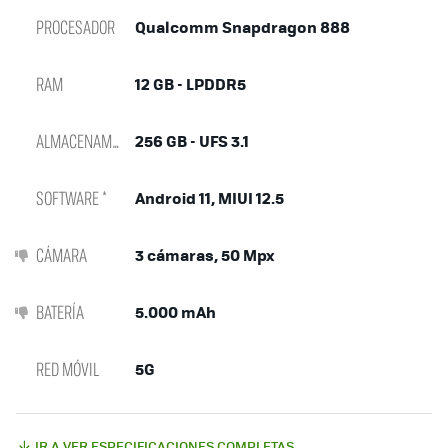
PROCESADOR
Qualcomm Snapdragon 888
RAM
12 GB - LPDDR5
ALMACENAMIENTO
256 GB - UFS 3.1
SOFTWARE *
Android 11, MIUI 12.5
CÁMARA
3 cámaras, 50 Mpx
BATERÍA
5.000 mAh
RED MÓVIL
5G
IR A VER ESPECIFICACIONES COMPLETAS