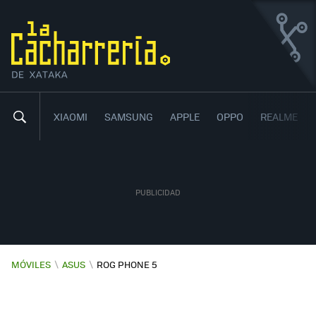
ASUS ROG PHONE 5
UN MÓVIL BESTIAL PARA JUGAR
9
00
,
XIAOMI
SAMSUNG
APPLE
OPPO
REALME
MÓVILES
\
ASUS
\
ROG PHONE 5