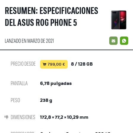
RESUMEN: ESPECIFICACIONES
DEL ASUS ROG PHONE 5
LANZADO EN MARZO DE 2021
EMAIL
W
PRECIO DESDE
8 / 128 GB
799,00 €
PANTALLA
6,78 pulgadas
PESO
238 g
DIMENSIONES
172,8 × 77,2 × 10,29 mm