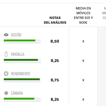
MEDIA EN
M
MÓVILES
MÓ
NOTAS
ENTRE 601 Y
C
DEL ANÁLISIS
900€
DISEÑO
8,50
x
PANTALLA
9,25
x
RENDIMIENTO
9,75
x
CÁMARA
8,25
x