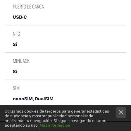
PUERTO DE CARGA
USB-C
NFC
Sí
MINIJACK
Sí
SIM
nanoSIM, DualSIM
Utilizamos cookies de terceros para generar estadísticas
de audiencia y mostrar publicidad personalizada
analizando tu navegación. Si sigues navegando estarás
aceptando su uso.
Más información