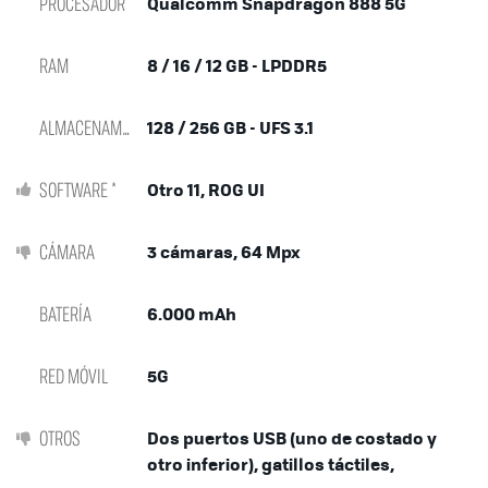
PROCESADOR
Qualcomm Snapdragon 888 5G
RAM
8 / 16 / 12 GB - LPDDR5
ALMACENAMIENTO
128 / 256 GB - UFS 3.1
SOFTWARE *
Otro 11, ROG UI
CÁMARA
3 cámaras, 64 Mpx
BATERÍA
6.000 mAh
RED MÓVIL
5G
OTROS
Dos puertos USB (uno de costado y
otro inferior), gatillos táctiles,