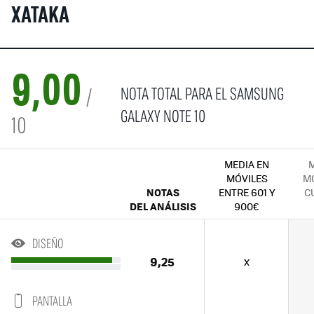
XATAKA
9,00
NOTA TOTAL PARA EL SAMSUNG
/
GALAXY NOTE 10
10
MEDIA EN
M
MÓVILES
MÓ
NOTAS
ENTRE 601 Y
C
DEL ANÁLISIS
900€
DISEÑO
9,25
x
PANTALLA