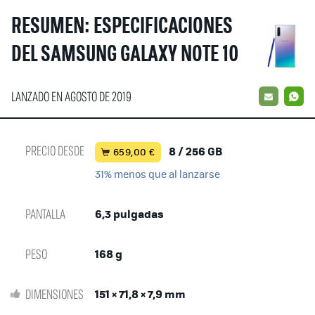
RESUMEN: ESPECIFICACIONES
DEL SAMSUNG GALAXY NOTE 10
LANZADO EN AGOSTO DE 2019
EMAIL
W
PRECIO DESDE
8 / 256 GB
659,00 €
31% menos que al lanzarse
PANTALLA
6,3 pulgadas
PESO
168 g
DIMENSIONES
151 × 71,8 × 7,9 mm