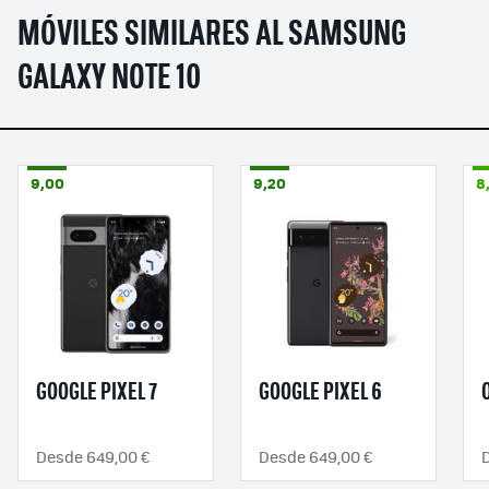
MÓVILES SIMILARES AL SAMSUNG
GALAXY NOTE 10
9,00
9,20
8
GOOGLE PIXEL 7
GOOGLE PIXEL 6
Desde 649,00 €
Desde 649,00 €