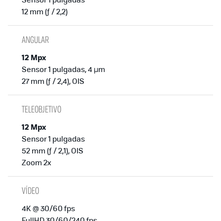
12 mm (ƒ / 2,2)
ANGULAR
12 Mpx
Sensor 1 pulgadas, 4 µm
27 mm (ƒ / 2,4), OIS
TELEOBJETIVO
12 Mpx
Sensor 1 pulgadas
52 mm (ƒ / 2,1), OIS
Zoom 2x
VÍDEO
4K @ 30/60 fps
FullHD 30/60/240 fps