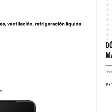
les, ventilación, refrigeración líquida
DÓ
MA
RAM
8 /
MM