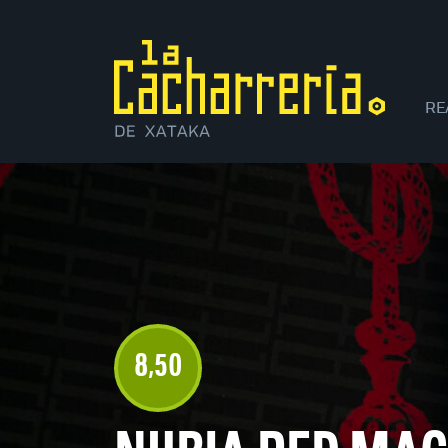
RE
XI
8
50
,