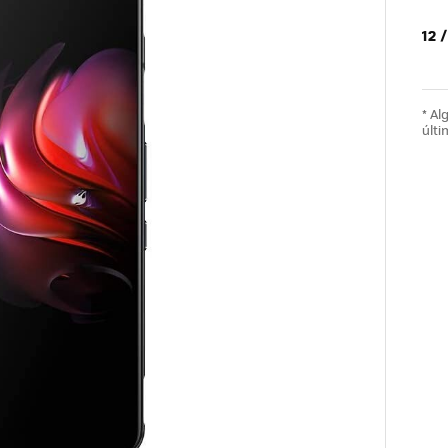
12 
* A
últi