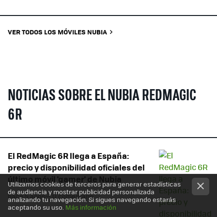
VER TODOS LOS MÓVILES NUBIA
NOTICIAS SOBRE EL NUBIA REDMAGIC
6R
El RedMagic 6R llega a España:
precio y disponibilidad oficiales del
último móvil 'gamer' de Nubia
Utilizamos cookies de terceros para generar estadísticas
de audiencia y mostrar publicidad personalizada
hace 5 años
— 0 comentario
analizando tu navegación. Si sigues navegando estarás
aceptando su uso.
Más información