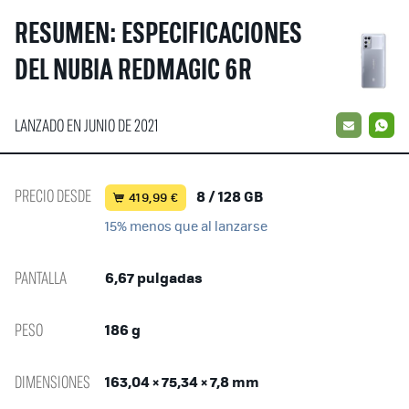
RESUMEN: ESPECIFICACIONES
DEL NUBIA REDMAGIC 6R
LANZADO EN JUNIO DE 2021
EMAIL
W
PRECIO DESDE
8 / 128 GB
419,99 €
15% menos que al lanzarse
PANTALLA
6,67 pulgadas
PESO
186 g
DIMENSIONES
163,04 × 75,34 × 7,8 mm