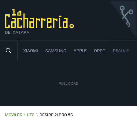
HTC DESIRE 21 PRO 5G
CON CÁMARA CUÁDRUPLE, CON 5G Y CON UNA GRAN
BATERÍA
XIAOMI
SAMSUNG
APPLE
OPPO
REALME
MÓVILES
\
HTC
\
DESIRE 21 PRO 5G