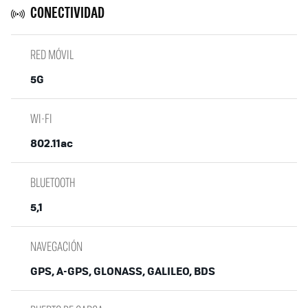
CONECTIVIDAD
RED MÓVIL
5G
WI-FI
802.11ac
BLUETOOTH
5,1
NAVEGACIÓN
GPS, A-GPS, GLONASS, GALILEO, BDS