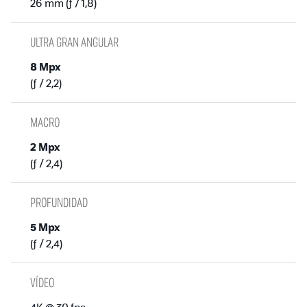
26 mm (ƒ / 1,8)
ULTRA GRAN ANGULAR
8 Mpx
(ƒ / 2,2)
MACRO
2 Mpx
(ƒ / 2,4)
PROFUNDIDAD
5 Mpx
(ƒ / 2,4)
VÍDEO
4K @ 30 fps