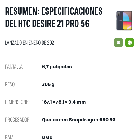
RESUMEN: ESPECIFICACIONES
DEL HTC DESIRE 21 PRO 5G
LANZADO EN ENERO DE 2021
EMAIL
W
PANTALLA
6,7 pulgadas
PESO
205 g
DIMENSIONES
167,1 × 78,1 × 9,4 mm
PROCESADOR
Qualcomm Snapdragon 690 5G
RAM
8 GB