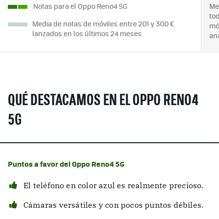
Notas para el Oppo Reno4 5G
Me
to
Media de notas de móviles entre 201 y 300 €
mó
lanzados en los últimos 24 meses
an
QUÉ DESTACAMOS EN EL OPPO RENO4
5G
Puntos a favor del Oppo Reno4 5G
El teléfono en color azul es realmente precioso.
Cámaras versátiles y con pocos puntos débiles.