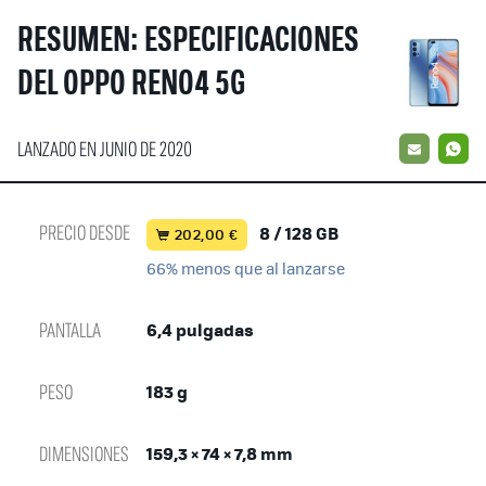
RESUMEN: ESPECIFICACIONES
DEL OPPO RENO4 5G
LANZADO EN JUNIO DE 2020
EMAIL
W
PRECIO DESDE
8 / 128 GB
202,00 €
66% menos que al lanzarse
PANTALLA
6,4 pulgadas
PESO
183 g
DIMENSIONES
159,3 × 74 × 7,8 mm