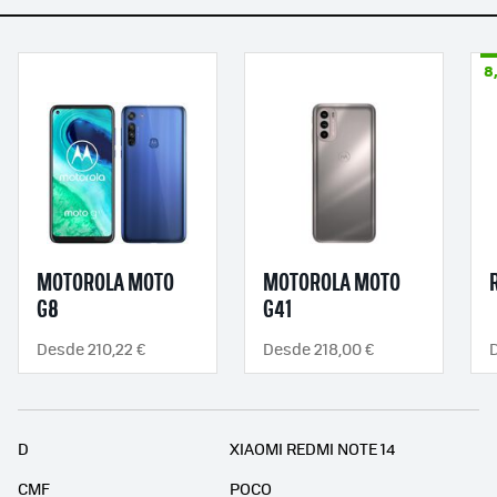
8
MOTOROLA MOTO
MOTOROLA MOTO
G8
G41
Desde 210,22 €
Desde 218,00 €
D
XIAOMI REDMI NOTE 14
CMF
POCO