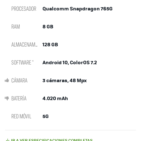
PROCESADOR
Qualcomm Snapdragon 765G
RAM
8 GB
ALMACENAMIENTO
128 GB
SOFTWARE *
Android 10, ColorOS 7.2
CÁMARA
3 cámaras, 48 Mpx
BATERÍA
4.020 mAh
RED MÓVIL
5G
IR A VER ESPECIFICACIONES COMPLETAS