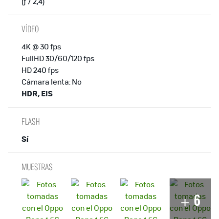
(ƒ / 2,4)
VÍDEO
4K @ 30 fps
FullHD 30/60/120 fps
HD 240 fps
Cámara lenta: No
HDR, EIS
FLASH
Sí
MUESTRAS
6