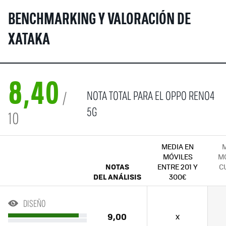
BENCHMARKING Y VALORACIÓN DE
XATAKA
8,40
NOTA TOTAL PARA EL OPPO RENO4
/
5G
10
MEDIA EN
M
MÓVILES
MÓ
NOTAS
ENTRE 201 Y
C
DEL ANÁLISIS
300€
DISEÑO
9,00
x