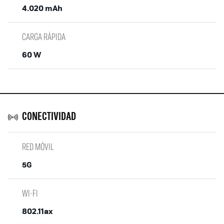
4.020 mAh
CARGA RÁPIDA
60 W
CONECTIVIDAD
RED MÓVIL
5G
WI-FI
802.11ax