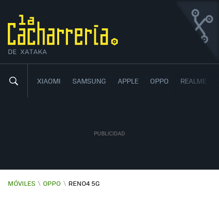
OPPO RENO4 5G
PRÁCTICAMENTE UN GAMA ALTA
8
40
,
XIAOMI
SAMSUNG
APPLE
OPPO
REALME
MÓVILES
\
OPPO
\
RENO4 5G