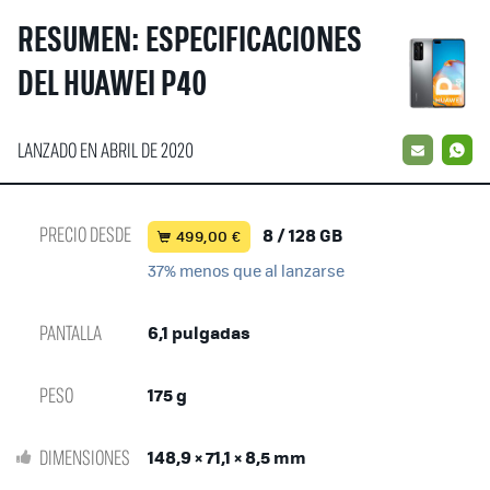
RESUMEN: ESPECIFICACIONES
DEL HUAWEI P40
LANZADO EN ABRIL DE 2020
EMAIL
W
PRECIO DESDE
8 / 128 GB
499,00 €
37% menos que al lanzarse
PANTALLA
6,1 pulgadas
PESO
175 g
DIMENSIONES
148,9 × 71,1 × 8,5 mm