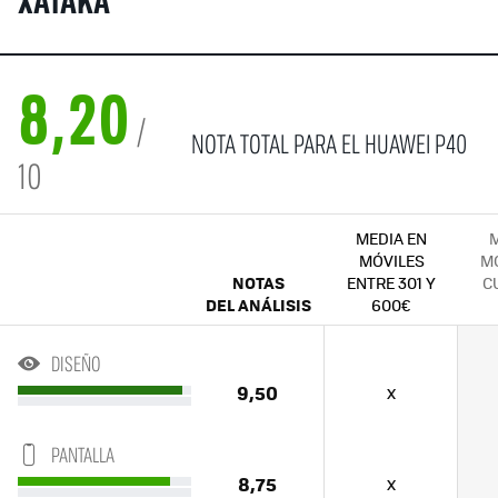
XATAKA
8,20
/
NOTA TOTAL PARA EL HUAWEI P40
10
MEDIA EN
M
MÓVILES
MÓ
NOTAS
ENTRE 301 Y
C
DEL ANÁLISIS
600€
DISEÑO
9,50
x
PANTALLA
8,75
x