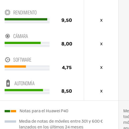
RENDIMIENTO
9,50
x
CÁMARA
8,00
x
SOFTWARE
4,75
x
AUTONOMÍA
8,50
x
Notas para el Huawei P40
Me
to
Media de notas de móviles entre 301 y 600 €
mó
lanzados en los últimos 24 meses
an