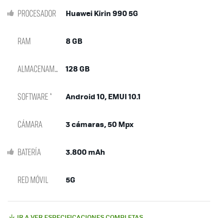
PROCESADOR
Huawei Kirin 990 5G
RAM
8 GB
ALMACENAMIENTO
128 GB
SOFTWARE *
Android 10, EMUI 10.1
CÁMARA
3 cámaras, 50 Mpx
BATERÍA
3.800 mAh
RED MÓVIL
5G
IR A VER ESPECIFICACIONES COMPLETAS