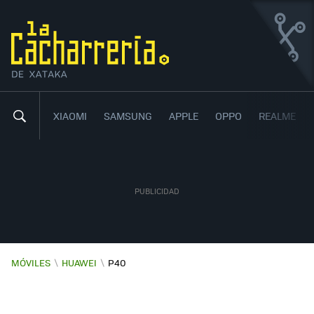
HUAWEI P40
UN GAMA ALTA COMPACTO
8
20
,
XIAOMI
SAMSUNG
APPLE
OPPO
REALME
MÓVILES
\
HUAWEI
\
P40