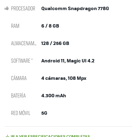
PROCESADOR
Qualcomm Snapdragon 778G
RAM
6 / 8 GB
ALMACENAMIENTO
128 / 256 GB
SOFTWARE *
Android 11, Magic UI 4.2
CÁMARA
4 cámaras, 108 Mpx
BATERÍA
4.300 mAh
RED MÓVIL
5G
IR A VER ESPECIFICACIONES COMPLETAS