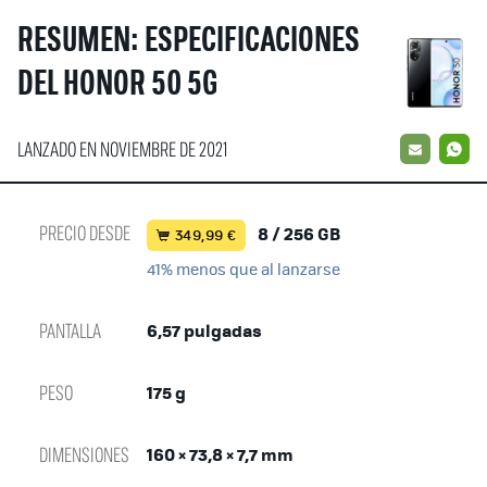
RESUMEN: ESPECIFICACIONES
DEL HONOR 50 5G
LANZADO EN NOVIEMBRE DE 2021
EMAIL
W
PRECIO DESDE
8 / 256 GB
349,99 €
41% menos que al lanzarse
PANTALLA
6,57 pulgadas
PESO
175 g
DIMENSIONES
160 × 73,8 × 7,7 mm