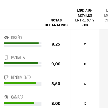
MEDIA EN
M
MÓVILES
MÓ
NOTAS
ENTRE 301 Y
C
DEL ANÁLISIS
600€
DISEÑO
9,25
x
PANTALLA
9,00
x
RENDIMIENTO
8,50
x
CÁMARA
8,00
x