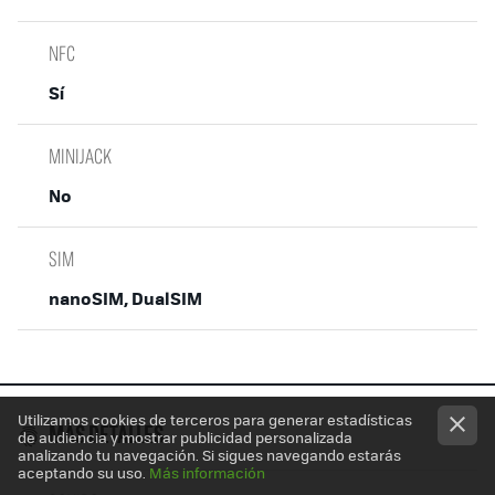
NFC
Sí
MINIJACK
No
SIM
nanoSIM, DualSIM
Utilizamos cookies de terceros para generar estadísticas
MÁS DETALLES
de audiencia y mostrar publicidad personalizada
analizando tu navegación. Si sigues navegando estarás
aceptando su uso.
Más información