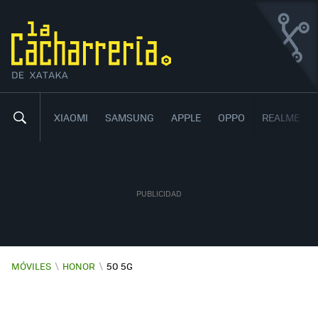
HONOR 50 5G
UN MÓVIL SÚPER GAMA MEDIA PARA EL DÍA A
8
40
,
DÍA
XIAOMI
SAMSUNG
APPLE
OPPO
REALME
MÓVILES
\
HONOR
\
50 5G