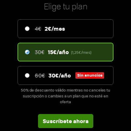
Elige tu plan
2€/mes
4€
15€/año
30€
(1,25€/mes)
30€/año
60€
Sin anuncios
50% de descuento válido mientras no canceles tu
suscripción o cambies a un plan que no esté en
oferta
Suscríbete ahora