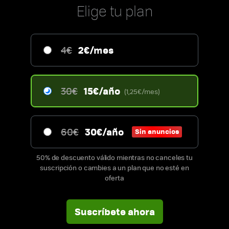
Elige tu plan
2€/mes
4€
15€/año
30€
(1,25€/mes)
30€/año
60€
Sin anuncios
50% de descuento válido mientras no canceles tu
suscripción o cambies a un plan que no esté en
oferta
Suscríbete ahora