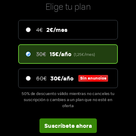
Elige tu plan
2€/mes
4€
15€/año
30€
(1,25€/mes)
30€/año
60€
Sin anuncios
50% de descuento válido mientras no canceles tu
suscripción o cambies a un plan que no esté en
oferta
Suscríbete ahora