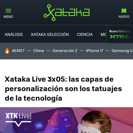
MENÚ
NUEVO
Suscríbete a
ANÁLISIS
XATAKA SELECCIÓN
CIENCIA
MOVILIDAD
HOY SE HABLA DE
AEMET
China
Generación Z
iPhone 17
Samsung G
Xataka Live 3x05: las capas de
personalización son los tatuajes
de la tecnología