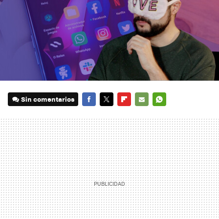
Sin comentarios
FACEBOOK
TWITTER
FLIPBOARD
E-
WHATSAPP
MAIL