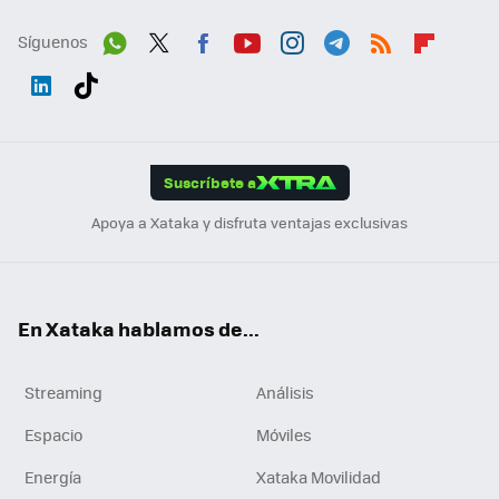
Síguenos
Wh
Twit
Fac
You
Inst
Tele
RSS
Flip
ats
ter
ebo
tub
agr
gra
boa
Link
Tikt
App
ok
e
am
m
rd
edI
ok
Suscríbete a
n
Apoya a Xataka y disfruta ventajas exclusivas
En Xataka hablamos de...
Streaming
Análisis
Espacio
Móviles
Energía
Xataka Movilidad