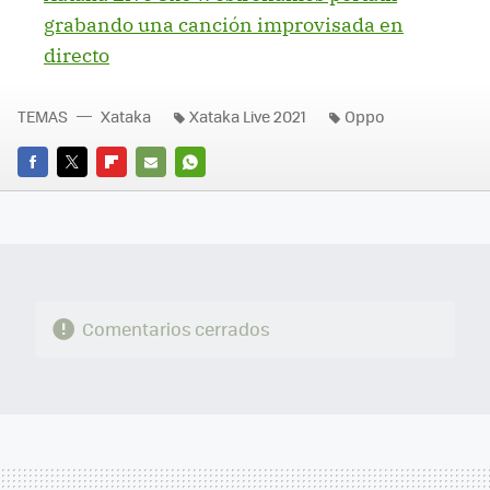
grabando una canción improvisada en
directo
TEMAS
Xataka
Xataka Live 2021
Oppo
FACEBOOK
TWITTER
FLIPBOARD
E-
WHATSAPP
MAIL
Comentarios cerrados