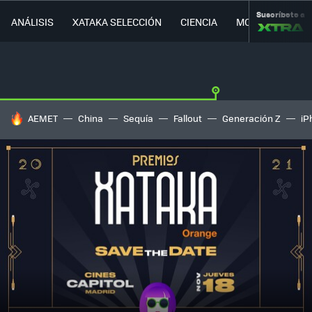
Suscríbete a
ANÁLISIS
XATAKA SELECCIÓN
CIENCIA
MOVILIDAD
HOY SE HABLA DE
AEMET
China
Sequía
Fallout
Generación Z
iP