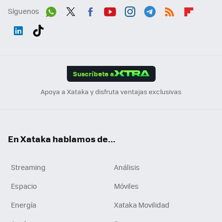
Síguenos
Wh
Twit
Fac
You
Inst
Tele
RSS
Flip
ats
ter
ebo
tub
agr
gra
boa
Link
Tikt
App
ok
e
am
m
rd
edI
ok
Suscríbete a
n
Apoya a Xataka y disfruta ventajas exclusivas
En Xataka hablamos de...
Streaming
Análisis
Espacio
Móviles
Energía
Xataka Movilidad