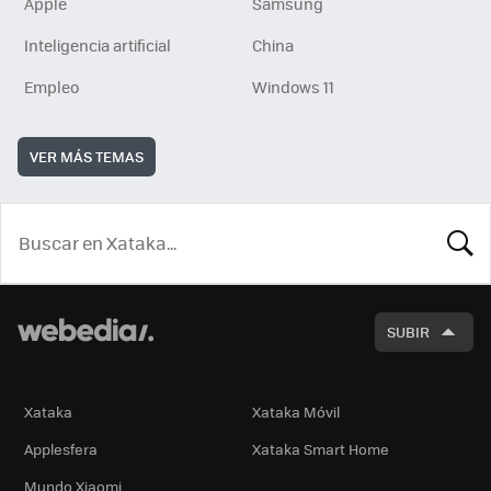
Apple
Samsung
Inteligencia artificial
China
Empleo
Windows 11
VER MÁS TEMAS
BUSCA
SUBIR
Xataka
Xataka Móvil
Applesfera
Xataka Smart Home
Mundo Xiaomi