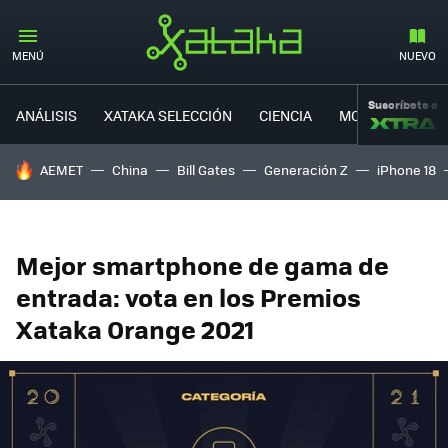
MENÚ
NUEVO
Suscríbete a
ANÁLISIS
XATAKA SELECCIÓN
CIENCIA
MOVILIDAD
HOY SE HABLA DE
AEMET
China
Bill Gates
Generación Z
iPhone 18
Mejor smartphone de gama de
entrada: vota en los Premios
Xataka Orange 2021