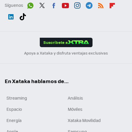
Síguenos
Wh
Twit
Fac
You
Inst
Tele
RSS
Flip
ats
ter
ebo
tub
agr
gra
boa
Link
Tikt
App
ok
e
am
m
rd
edI
ok
Suscríbete a
n
Apoya a Xataka y disfruta ventajas exclusivas
En Xataka hablamos de...
Streaming
Análisis
Espacio
Móviles
Energía
Xataka Movilidad
Apple
Samsung