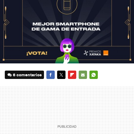
6 comentarios
FACEBOOK
TWITTER
FLIPBOARD
E-
WHATSAPP
MAIL