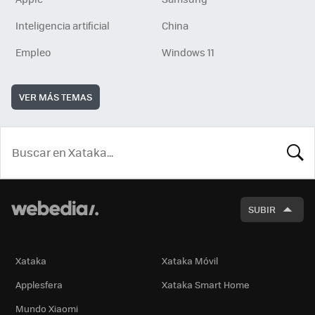
Inteligencia artificial
China
Empleo
Windows 11
VER MÁS TEMAS
BUSCA
SUBIR
Xataka
Xataka Móvil
Applesfera
Xataka Smart Home
Mundo Xiaomi