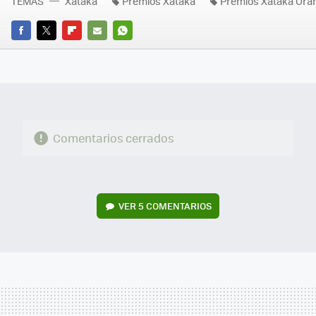
TEMAS
Xataka
Premios Xataka
Premios Xataka Ora
FACEBOOK
TWITTER
FLIPBOARD
E-
WHATSAPP
MAIL
Comentarios cerrados
VER
5 COMENTARIOS