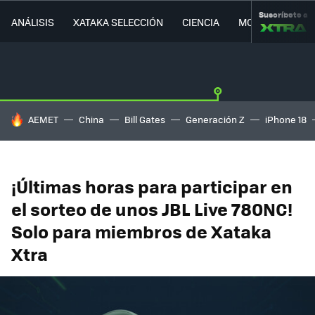
Suscríbete a
ANÁLISIS
XATAKA SELECCIÓN
CIENCIA
MOVILIDAD
HOY SE HABLA DE
AEMET
China
Bill Gates
Generación Z
iPhone 18
¡Últimas horas para participar en
el sorteo de unos JBL Live 780NC!
Solo para miembros de Xataka
Xtra