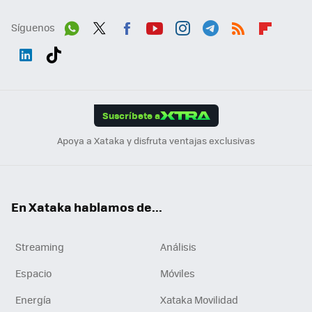
Síguenos
Wh
Twit
Fac
You
Inst
Tele
RSS
Flip
ats
ter
ebo
tub
agr
gra
boa
Link
Tikt
App
ok
e
am
m
rd
edI
ok
Suscríbete a
n
Apoya a Xataka y disfruta ventajas exclusivas
En Xataka hablamos de...
Streaming
Análisis
Espacio
Móviles
Energía
Xataka Movilidad