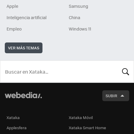
Apple
Samsung
Inteligencia artificial
China
Empleo
Windows 11
VER MÁS TEMAS
BUSCA
SUBIR
Xataka
Xataka Móvil
Applesfera
Xataka Smart Home