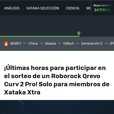
Suscríbete a
ANÁLISIS
XATAKA SELECCIÓN
CIENCIA
MOVILIDAD
HOY SE HABLA DE
AEMET
China
Sequía
Fallout
Generación Z
iP
¡Últimas horas para participar en
el sorteo de un Roborock Qrevo
Curv 2 Pro! Solo para miembros de
Xataka Xtra