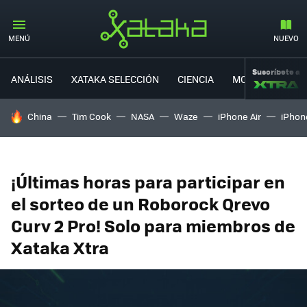
MENÚ
NUEVO
Suscríbete a
ANÁLISIS
XATAKA SELECCIÓN
CIENCIA
MOVILIDAD
HOY SE HABLA DE
China
Tim Cook
NASA
Waze
iPhone Air
iPhone
¡Últimas horas para participar en
el sorteo de un Roborock Qrevo
Curv 2 Pro! Solo para miembros de
Xataka Xtra