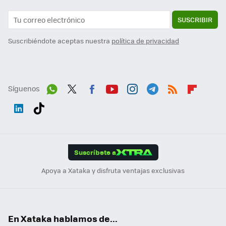
SUSCRIBIR
Suscribiéndote aceptas nuestra
política de privacidad
Síguenos
Wh
Twit
Fac
You
Inst
Tele
RSS
Flip
ats
ter
ebo
tub
agr
gra
boa
Link
Tikt
App
ok
e
am
m
rd
edI
ok
Suscríbete a
n
Apoya a Xataka y disfruta ventajas exclusivas
En Xataka hablamos de...