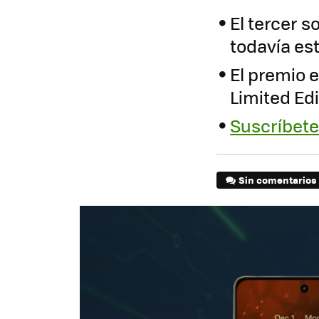
El tercer s
todavía es
El premio 
Limited Edi
Suscríbete
Sin comentarios