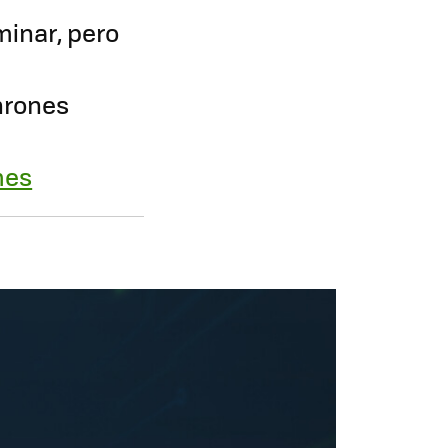
minar, pero
hrones
mes