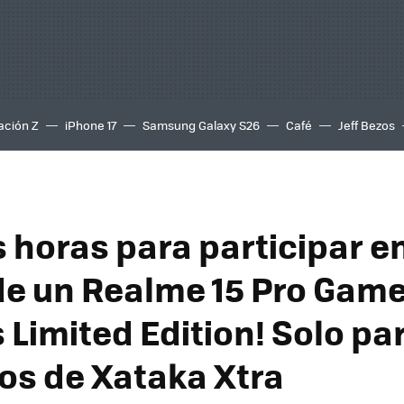
ación Z
iPhone 17
Samsung Galaxy S26
Café
Jeff Bezos
 horas para participar en
de un Realme 15 Pro Game
 Limited Edition! Solo pa
s de Xataka Xtra