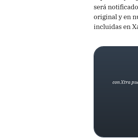
será notificad
original y en 
incluidas en X
con Xtra pue