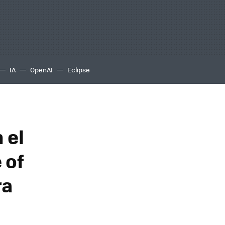
IA
OpenAI
Eclipse
 el
 of
ra