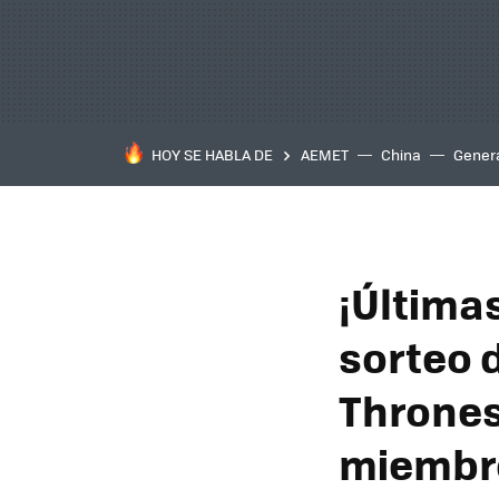
HOY SE HABLA DE
AEMET
China
Gener
¡Últimas
sorteo 
Thrones
miembro