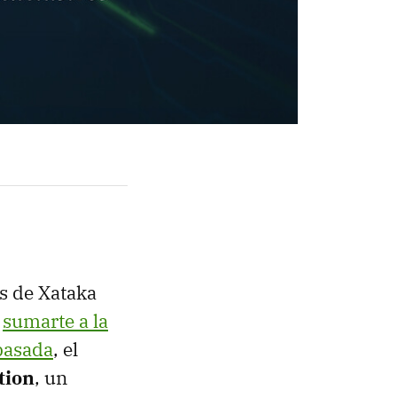
os de Xataka
e
sumarte a la
pasada
, el
tion
, un