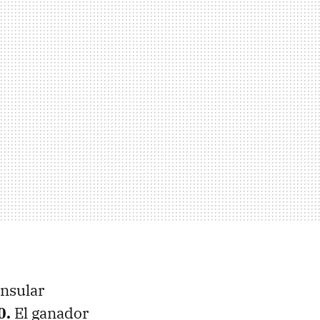
insular
0.
El ganador