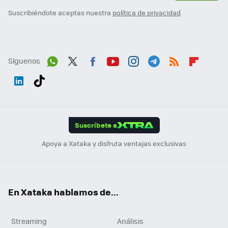
Suscribiéndote aceptas nuestra
política de privacidad
Síguenos
Wh
Twit
Fac
You
Inst
Tele
RSS
Flip
ats
ter
ebo
tub
agr
gra
boa
Link
Tikt
App
ok
e
am
m
rd
edI
ok
Suscríbete a
n
Apoya a Xataka y disfruta ventajas exclusivas
En Xataka hablamos de...
Streaming
Análisis