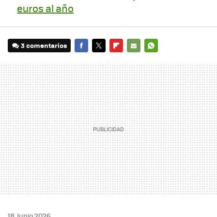
euros al año
3 comentarios
FACEBOOK
TWITTER
FLIPBOARD
E-
WHATSAPP
MAIL
18 Junio 2026