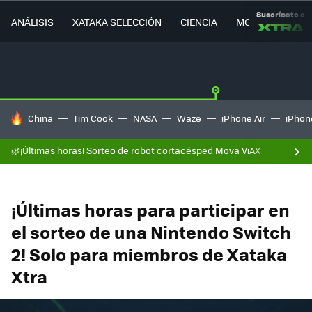
Suscríbete a
ANÁLISIS
XATAKA SELECCIÓN
CIENCIA
MOVILIDAD
HOY SE HABLA DE
China
Tim Cook
NASA
Waze
iPhone Air
iPhone
🌿¡Últimas horas! Sorteo de robot cortacésped Mova ViAX
¡Últimas horas para participar en
el sorteo de una Nintendo Switch
2! Solo para miembros de Xataka
Xtra