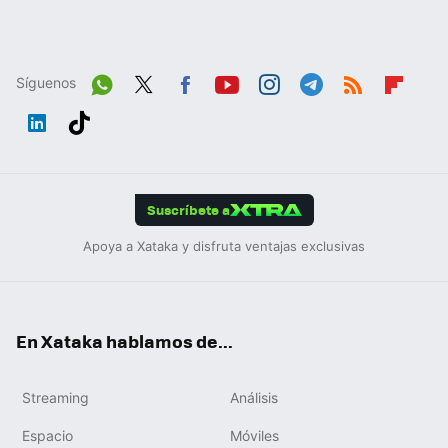
Síguenos
Wh
Twit
Fac
You
Inst
Tele
RSS
Flip
ats
ter
ebo
tub
agr
gra
boa
Link
Tikt
App
ok
e
am
m
rd
edIn
ok
Suscríbete a
Apoya a Xataka y disfruta ventajas exclusivas
En Xataka hablamos de...
Streaming
Análisis
Espacio
Móviles