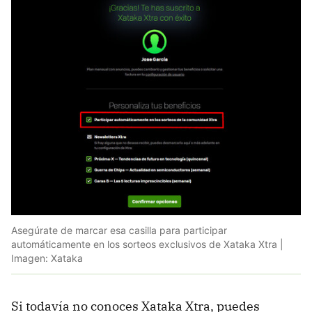
Asegúrate de marcar esa casilla para participar
automáticamente en los sorteos exclusivos de Xataka Xtra |
Imagen: Xataka
Si todavía no conoces Xataka Xtra, puedes