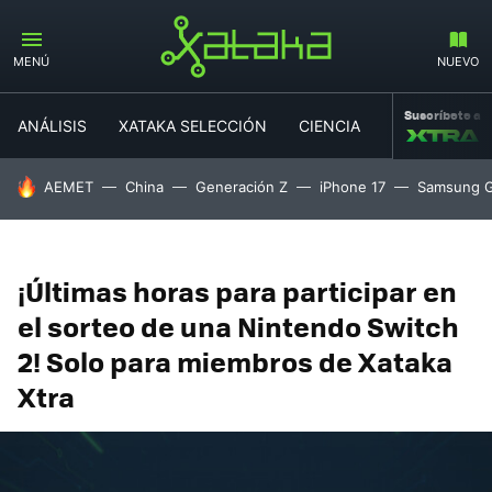
MENÚ
NUEVO
Suscríbete a
ANÁLISIS
XATAKA SELECCIÓN
CIENCIA
MOVILIDAD
HOY SE HABLA DE
AEMET
China
Generación Z
iPhone 17
Samsung G
¡Últimas horas para participar en
el sorteo de una Nintendo Switch
2! Solo para miembros de Xataka
Xtra