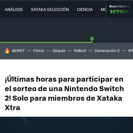
Suscríbete a
ANÁLISIS
XATAKA SELECCIÓN
CIENCIA
MOVILIDAD
HOY SE HABLA DE
AEMET
China
Sequía
Fallout
Generación Z
iP
¡Últimas horas para participar en
el sorteo de una Nintendo Switch
2! Solo para miembros de Xataka
Xtra