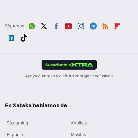
Síguenos
Wh
Twit
Fac
You
Inst
Tele
RSS
Flip
ats
ter
ebo
tub
agr
gra
boa
Link
Tikt
App
ok
e
am
m
rd
edI
ok
Suscríbete a
n
Apoya a Xataka y disfruta ventajas exclusivas
En Xataka hablamos de...
Streaming
Análisis
Espacio
Móviles