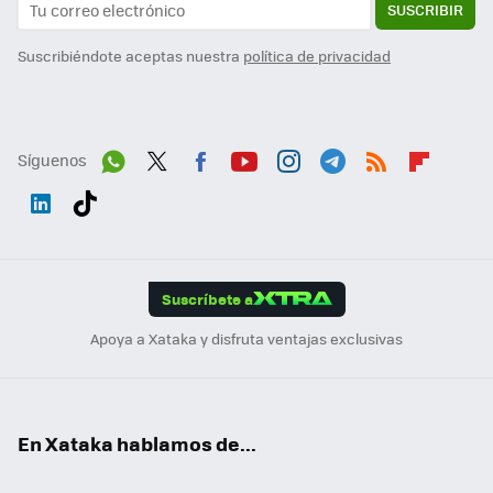
SUSCRIBIR
Suscribiéndote aceptas nuestra
política de privacidad
Síguenos
Wh
Twit
Fac
You
Inst
Tele
RSS
Flip
ats
ter
ebo
tub
agr
gra
boa
Link
Tikt
App
ok
e
am
m
rd
edI
ok
Suscríbete a
n
Apoya a Xataka y disfruta ventajas exclusivas
En Xataka hablamos de...