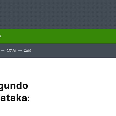
GTA VI
Café
egundo
Xataka: