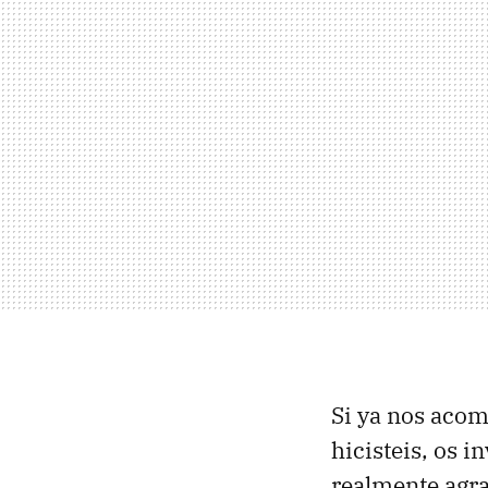
Si ya nos acomp
hicisteis, os 
realmente agra