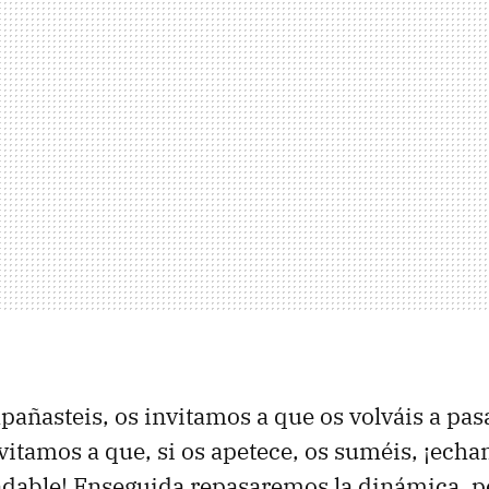
añasteis, os invitamos a que os volváis a pasa
invitamos a que, si os apetece, os suméis, ¡ech
dable! Enseguida repasaremos la dinámica, p