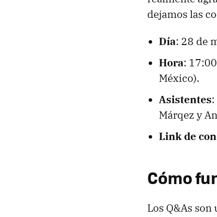
dejamos las co
Día
: 28 de 
Hora
: 17:0
México).
Asistentes
:
Márqez y Ant
Link de co
Cómo fun
Los Q&As son u