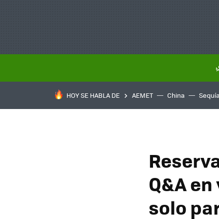
HOY SE HABLA DE
AEMET
China
Sequí
Reserva
Q&A en 
solo pa