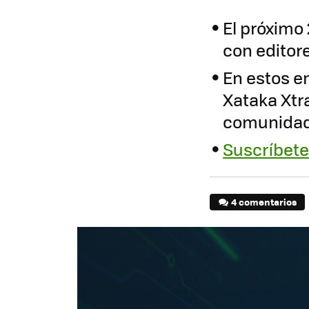
El próximo
con editor
En estos en
Xataka Xtra
comunida
Suscríbete 
4 comentarios