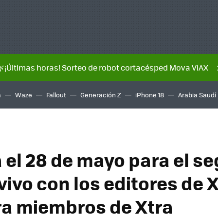
🌿¡Últimas horas! Sorteo de robot cortacésped Mova ViAX
a
Waze
Fallout
Generación Z
iPhone 18
Arabia Saudí
 el 28 de mayo para el s
vivo con los editores de 
ra miembros de Xtra