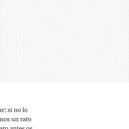
r; si no lo
amos un rato
ero antes os