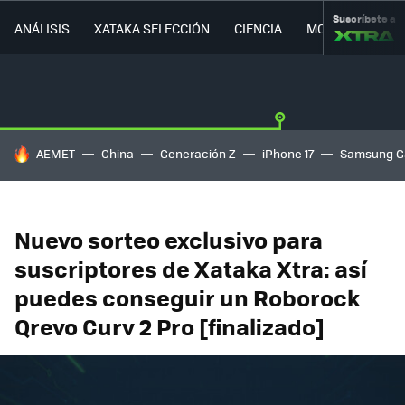
Suscríbete a
ANÁLISIS
XATAKA SELECCIÓN
CIENCIA
MOVILIDAD
HOY SE HABLA DE
AEMET
China
Generación Z
iPhone 17
Samsung G
Nuevo sorteo exclusivo para
suscriptores de Xataka Xtra: así
puedes conseguir un Roborock
Qrevo Curv 2 Pro [finalizado]