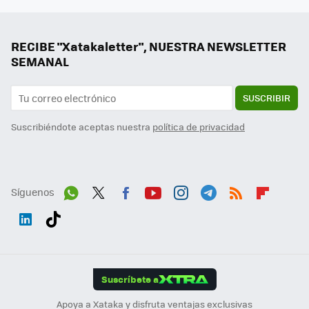
RECIBE "Xatakaletter", NUESTRA NEWSLETTER
SEMANAL
SUSCRIBIR
Suscribiéndote aceptas nuestra
política de privacidad
Síguenos
Wh
Twit
Fac
You
Inst
Tele
RSS
Flip
ats
ter
ebo
tub
agr
gra
boa
Link
Tikt
App
ok
e
am
m
rd
edI
ok
Suscríbete a
n
Apoya a Xataka y disfruta ventajas exclusivas