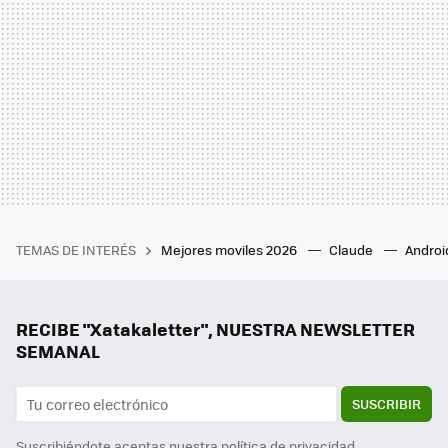
TEMAS DE INTERÉS
Mejores moviles 2026
Claude
Androi
RECIBE "Xatakaletter", NUESTRA NEWSLETTER
SEMANAL
SUSCRIBIR
Suscribiéndote aceptas nuestra
política de privacidad