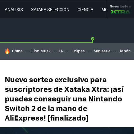
Suscríbete a
ANÁLISIS
XATAKA SELECCIÓN
CIENCIA
MOVILIDAD
HOY SE HABLA DE
China
Elon Musk
IA
Eclipse
Miniserie
Japón
Nuevo sorteo exclusivo para
suscriptores de Xataka Xtra: ¡así
puedes conseguir una Nintendo
Switch 2 de la mano de
AliExpress! [finalizado]