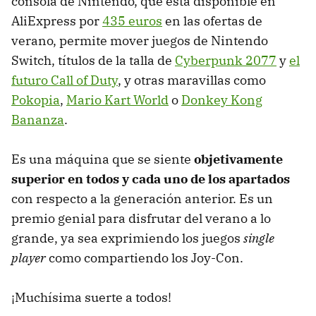
consola de Nintendo, que está disponible en
AliExpress por
435 euros
en las ofertas de
verano, permite mover juegos de Nintendo
Switch, títulos de la talla de
Cyberpunk 2077
y
el
futuro Call of Duty
, y otras maravillas como
Pokopia
,
Mario Kart World
o
Donkey Kong
Bananza
.
Es una máquina que se siente
objetivamente
superior en todos y cada uno de los apartados
con respecto a la generación anterior. Es un
premio genial para disfrutar del verano a lo
grande, ya sea exprimiendo los juegos
single
player
como compartiendo los Joy-Con.
¡Muchísima suerte a todos!