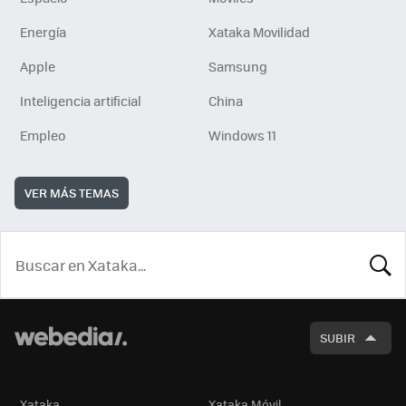
Energía
Xataka Movilidad
Apple
Samsung
Inteligencia artificial
China
Empleo
Windows 11
VER MÁS TEMAS
BUSCA
SUBIR
Xataka
Xataka Móvil