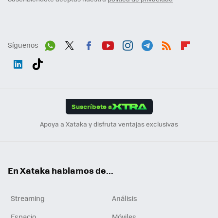
Síguenos
Wh
Twit
Fac
You
Inst
Tele
RSS
Flip
ats
ter
ebo
tub
agr
gra
boa
Link
Tikt
App
ok
e
am
m
rd
edI
ok
Suscríbete a
n
Apoya a Xataka y disfruta ventajas exclusivas
En Xataka hablamos de...
Streaming
Análisis
Espacio
Móviles