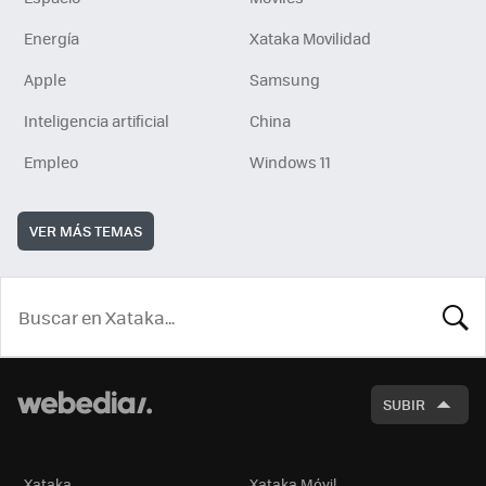
Energía
Xataka Movilidad
Apple
Samsung
Inteligencia artificial
China
Empleo
Windows 11
VER MÁS TEMAS
BUSCA
SUBIR
Xataka
Xataka Móvil