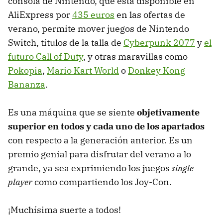
consola de Nintendo, que está disponible en
AliExpress por
435 euros
en las ofertas de
verano, permite mover juegos de Nintendo
Switch, títulos de la talla de
Cyberpunk 2077
y
el
futuro Call of Duty
, y otras maravillas como
Pokopia
,
Mario Kart World
o
Donkey Kong
Bananza
.
Es una máquina que se siente
objetivamente
superior en todos y cada uno de los apartados
con respecto a la generación anterior. Es un
premio genial para disfrutar del verano a lo
grande, ya sea exprimiendo los juegos
single
player
como compartiendo los Joy-Con.
¡Muchísima suerte a todos!