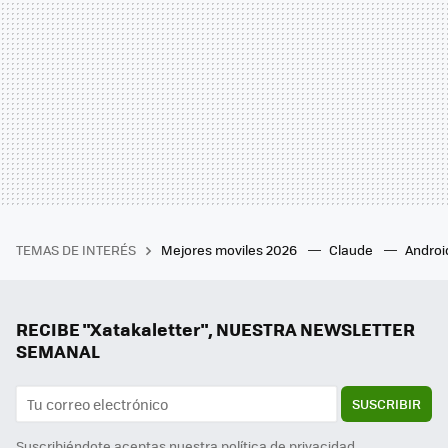
TEMAS DE INTERÉS
Mejores moviles 2026
Claude
Androi
RECIBE "Xatakaletter", NUESTRA NEWSLETTER
SEMANAL
SUSCRIBIR
Suscribiéndote aceptas nuestra
política de privacidad