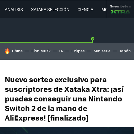
Suscríbete a
ANÁLISIS
XATAKA SELECCIÓN
CIENCIA
MOVILIDAD
HOY SE HABLA DE
China
Elon Musk
IA
Eclipse
Miniserie
Japón
Nuevo sorteo exclusivo para
suscriptores de Xataka Xtra: ¡así
puedes conseguir una Nintendo
Switch 2 de la mano de
AliExpress! [finalizado]