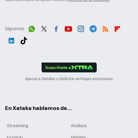
Síguenos
Wh
Twit
Fac
You
Inst
Tele
RSS
Flip
ats
ter
ebo
tub
agr
gra
boa
Link
Tikt
App
ok
e
am
m
rd
edI
ok
Suscríbete a
n
Apoya a Xataka y disfruta ventajas exclusivas
En Xataka hablamos de...
Streaming
Análisis
Espacio
Móviles