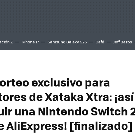
ación Z
iPhone 17
Samsung Galaxy S26
Café
Jeff Bezos
orteo exclusivo para
tores de Xataka Xtra: ¡as
ir una Nintendo Switch 2
 AliExpress! [finalizado]