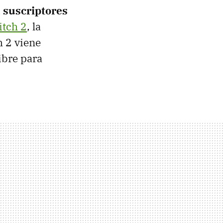
a suscriptores
itch 2
, la
h 2 viene
ibre para