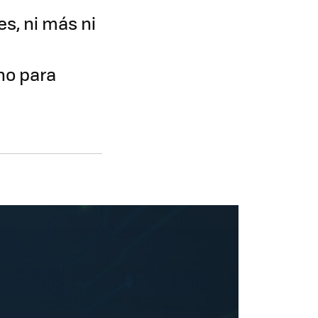
s, ni más ni
no para