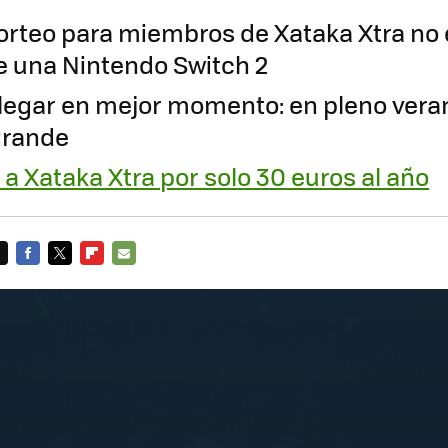
sorteo para miembros de Xataka Xtra no e
 una Nintendo Switch 2
llegar en mejor momento: en pleno vera
 grande
a Xataka Xtra por solo 30 euros al año
FACEBOOK
TWITTER
FLIPBOARD
E-
MAIL