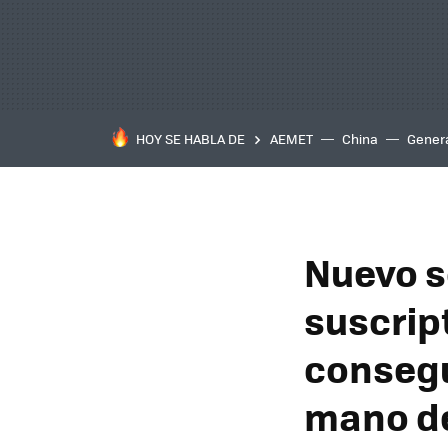
HOY SE HABLA DE
AEMET
China
Gener
Nuevo s
suscrip
consegu
mano de