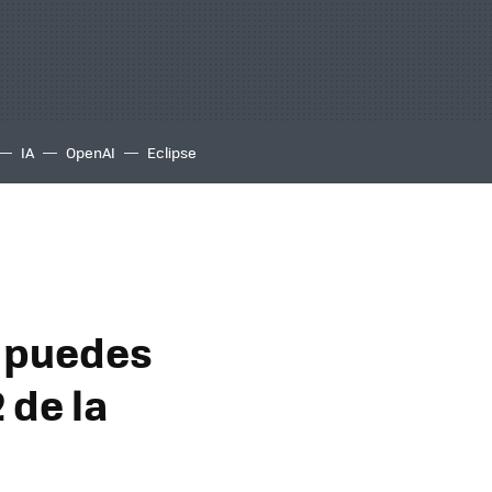
IA
OpenAI
Eclipse
í puedes
 de la