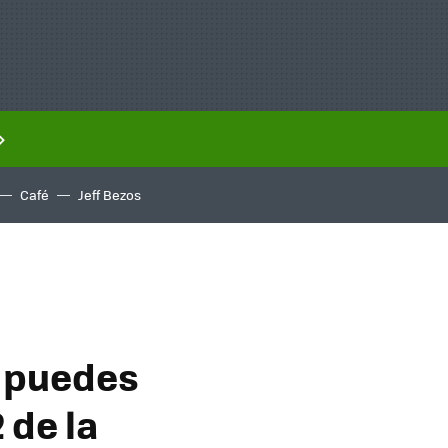
Café
Jeff Bezos
í puedes
 de la