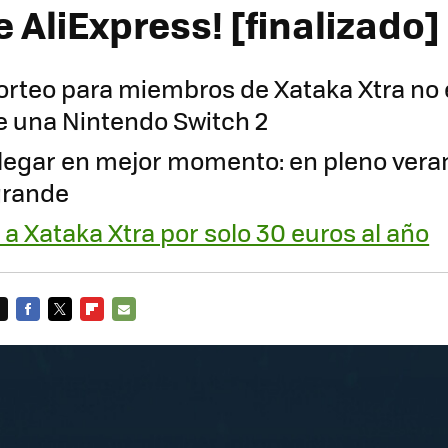
 AliExpress! [finalizado]
sorteo para miembros de Xataka Xtra no e
 una Nintendo Switch 2
llegar en mejor momento: en pleno vera
 grande
a Xataka Xtra por solo 30 euros al año
FACEBOOK
TWITTER
FLIPBOARD
E-
MAIL