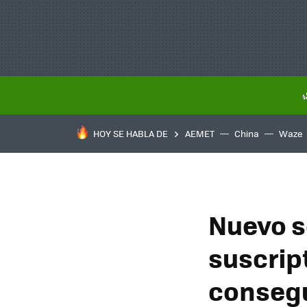
HOY SE HABLA DE
AEMET
China
Waze
Nuevo s
suscrip
consegu