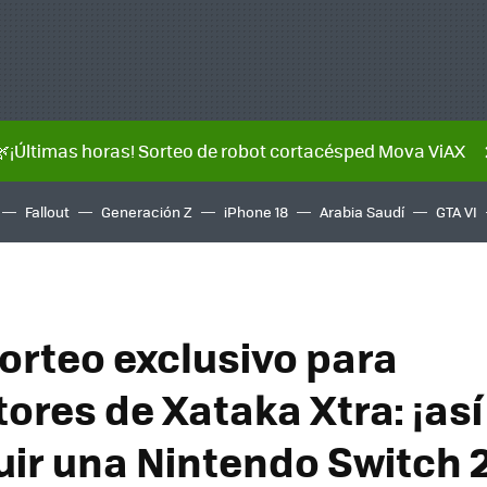
🌿¡Últimas horas! Sorteo de robot cortacésped Mova ViAX
Fallout
Generación Z
iPhone 18
Arabia Saudí
GTA VI
orteo exclusivo para
tores de Xataka Xtra: ¡as
ir una Nintendo Switch 2