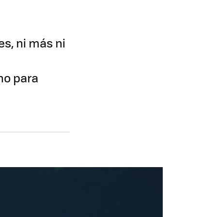
s, ni más ni
no para