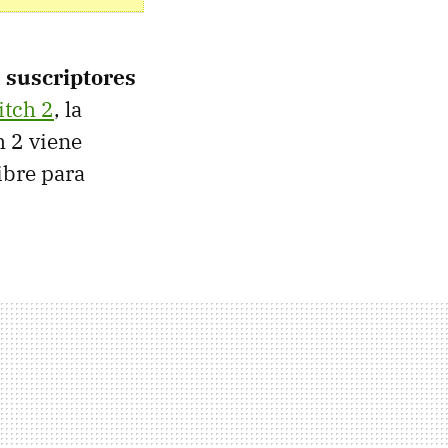
a suscriptores
itch 2
, la
h 2 viene
ibre para