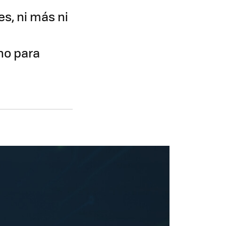
s, ni más ni
no para