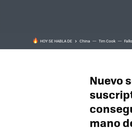
HOY SE HABLA DE
China
Tim Cook
Fall
Nuevo s
suscrip
consegu
mano de