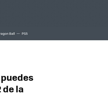
ragon Ball
PS5
í puedes
 de la