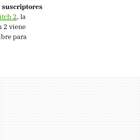
a suscriptores
itch 2
, la
h 2 viene
ibre para