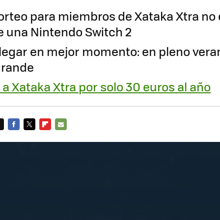
sorteo para miembros de Xataka Xtra no e
 una Nintendo Switch 2
llegar en mejor momento: en pleno vera
 grande
a Xataka Xtra por solo 30 euros al año
FACEBOOK
TWITTER
FLIPBOARD
E-
MAIL