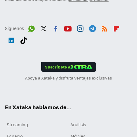
Síguenos
Wh
Twit
Fac
You
Inst
Tele
RSS
Flip
ats
ter
ebo
tub
agr
gra
boa
Link
Tikt
App
ok
e
am
m
rd
edI
ok
Suscríbete a
n
Apoya a Xataka y disfruta ventajas exclusivas
En Xataka hablamos de...
Streaming
Análisis
Espacio
Móviles