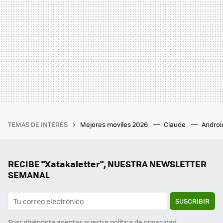
TEMAS DE INTERÉS
Mejores moviles 2026
Claude
Androi
RECIBE "Xatakaletter", NUESTRA NEWSLETTER
SEMANAL
SUSCRIBIR
Suscribiéndote aceptas nuestra
política de privacidad