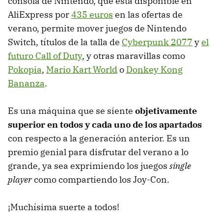
consola de Nintendo, que está disponible en
AliExpress por
435 euros
en las ofertas de
verano, permite mover juegos de Nintendo
Switch, títulos de la talla de
Cyberpunk 2077
y
el
futuro Call of Duty
, y otras maravillas como
Pokopia
,
Mario Kart World
o
Donkey Kong
Bananza
.
Es una máquina que se siente
objetivamente
superior en todos y cada uno de los apartados
con respecto a la generación anterior. Es un
premio genial para disfrutar del verano a lo
grande, ya sea exprimiendo los juegos
single
player
como compartiendo los Joy-Con.
¡Muchísima suerte a todos!