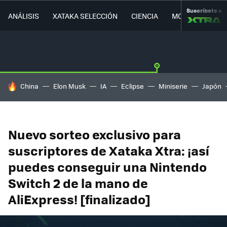
Suscríbete a
ANÁLISIS
XATAKA SELECCIÓN
CIENCIA
MOVILIDAD
HOY SE HABLA DE
China
Elon Musk
IA
Eclipse
Miniserie
Japón
Nuevo sorteo exclusivo para
suscriptores de Xataka Xtra: ¡así
puedes conseguir una Nintendo
Switch 2 de la mano de
AliExpress! [finalizado]