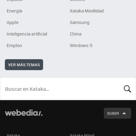
Energía
Xataka Movilidad
Apple
Samsung
Inteligencia artificial
China
Empleo
Windows 11
VER MÁS TEMAS
BUSCA
SUBIR
Xataka
Xataka Móvil