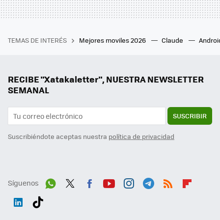
TEMAS DE INTERÉS
Mejores moviles 2026
Claude
Androi
RECIBE "Xatakaletter", NUESTRA NEWSLETTER
SEMANAL
SUSCRIBIR
Suscribiéndote aceptas nuestra
política de privacidad
Síguenos
Wh
Twit
Fac
You
Inst
Tele
RSS
Flip
ats
ter
ebo
tub
agr
gra
boa
Link
Tikt