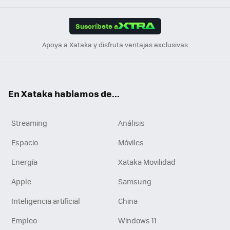
App
ok
e
am
m
rd
edI
ok
Suscríbete a
n
Apoya a Xataka y disfruta ventajas exclusivas
En Xataka hablamos de...
Streaming
Análisis
Espacio
Móviles
Energía
Xataka Movilidad
Apple
Samsung
Inteligencia artificial
China
Empleo
Windows 11