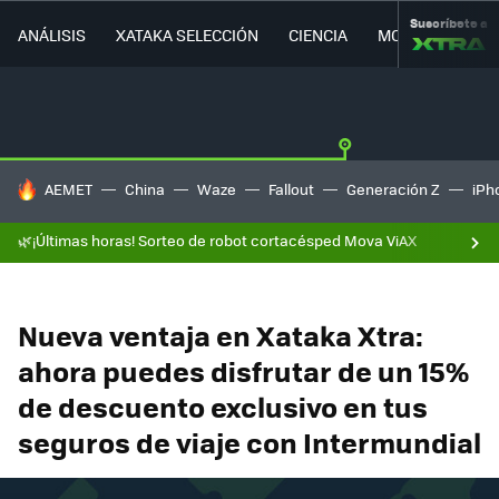
Suscríbete a
ANÁLISIS
XATAKA SELECCIÓN
CIENCIA
MOVILIDAD
HOY SE HABLA DE
AEMET
China
Waze
Fallout
Generación Z
iPh
🌿¡Últimas horas! Sorteo de robot cortacésped Mova ViAX
Nueva ventaja en Xataka Xtra:
ahora puedes disfrutar de un 15%
de descuento exclusivo en tus
seguros de viaje con Intermundial