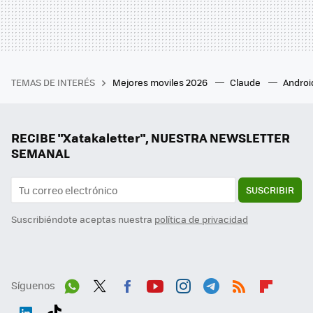
TEMAS DE INTERÉS
Mejores moviles 2026
Claude
Androi
RECIBE "Xatakaletter", NUESTRA NEWSLETTER
SEMANAL
SUSCRIBIR
Suscribiéndote aceptas nuestra
política de privacidad
Síguenos
Wh
Twit
Fac
You
Inst
Tele
RSS
Flip