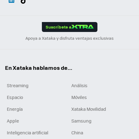
ats
ter
ebo
tub
agr
gra
boa
Link
Tikt
App
ok
e
am
m
rd
edI
ok
Suscríbete a
n
Apoya a Xataka y disfruta ventajas exclusivas
En Xataka hablamos de...
Streaming
Análisis
Espacio
Móviles
Energía
Xataka Movilidad
Apple
Samsung
Inteligencia artificial
China