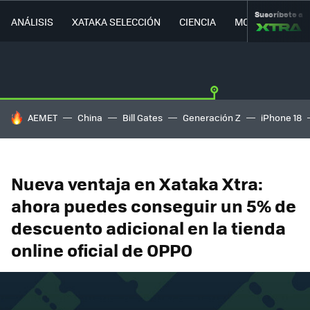
Suscríbete a
ANÁLISIS
XATAKA SELECCIÓN
CIENCIA
MOVILIDAD
HOY SE HABLA DE
AEMET
China
Bill Gates
Generación Z
iPhone 18
Nueva ventaja en Xataka Xtra:
ahora puedes conseguir un 5% de
descuento adicional en la tienda
online oficial de OPPO