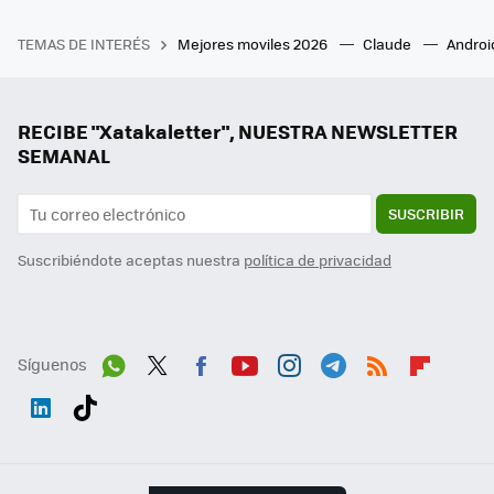
TEMAS DE INTERÉS
Mejores moviles 2026
Claude
Androi
RECIBE "Xatakaletter", NUESTRA NEWSLETTER
SEMANAL
SUSCRIBIR
Suscribiéndote aceptas nuestra
política de privacidad
Síguenos
Wh
Twit
Fac
You
Inst
Tele
RSS
Flip
ats
ter
ebo
tub
agr
gra
boa
Link
Tikt
App
ok
e
am
m
rd
edI
ok