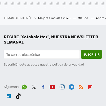
TEMAS DE INTERÉS
Mejores moviles 2026
Claude
Androi
RECIBE "Xatakaletter", NUESTRA NEWSLETTER
SEMANAL
SUSCRIBIR
Suscribiéndote aceptas nuestra
política de privacidad
Síguenos
Wh
Twit
Fac
You
Inst
Tele
RSS
Flip
ats
ter
ebo
tub
agr
gra
boa
Link
Tikt