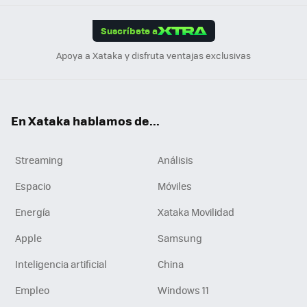
App
ok
e
am
m
rd
edI
ok
Suscríbete a
n
Apoya a Xataka y disfruta ventajas exclusivas
En Xataka hablamos de...
Streaming
Análisis
Espacio
Móviles
Energía
Xataka Movilidad
Apple
Samsung
Inteligencia artificial
China
Empleo
Windows 11