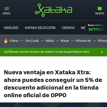
MENÚ
NUEVO
Suscríbete a
ANÁLISIS
XATAKA SELECCIÓN
CIENCIA
MOVILIDAD
HOY SE HABLA DE
China
Tim Cook
NASA
Waze
iPhone Air
iPhone
🌿¡Últimas horas! Sorteo de robot cortacésped Mova ViAX
Nueva ventaja en Xataka Xtra:
ahora puedes conseguir un 5% de
descuento adicional en la tienda
online oficial de OPPO