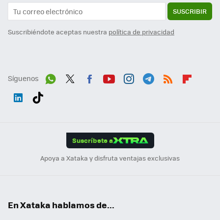
SUSCRIBIR
Suscribiéndote aceptas nuestra
política de privacidad
Síguenos
Wh
Twit
Fac
You
Inst
Tele
RSS
Flip
ats
ter
ebo
tub
agr
gra
boa
Link
Tikt
App
ok
e
am
m
rd
edI
ok
Suscríbete a
n
Apoya a Xataka y disfruta ventajas exclusivas
En Xataka hablamos de...