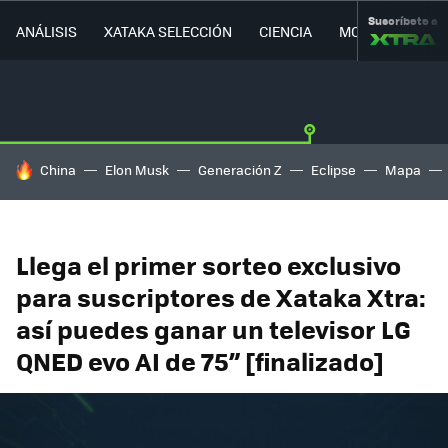
Suscríbete a
ANÁLISIS
XATAKA SELECCIÓN
CIENCIA
MOVILIDAD
HOY SE HABLA DE
China
Elon Musk
Generación Z
Eclipse
Mapa
Llega el primer sorteo exclusivo
para suscriptores de Xataka Xtra:
así puedes ganar un televisor LG
QNED evo AI de 75” [finalizado]