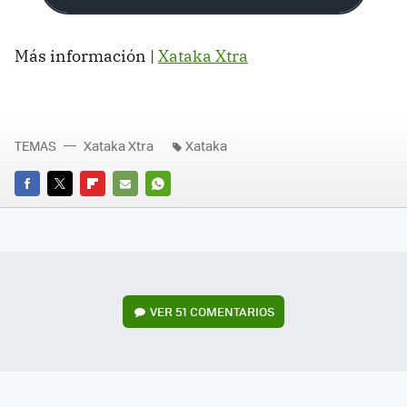
Más información |
Xataka Xtra
TEMAS
Xataka Xtra
Xataka
FACEBOOK
TWITTER
FLIPBOARD
E-
WHATSAPP
MAIL
VER
51 COMENTARIOS