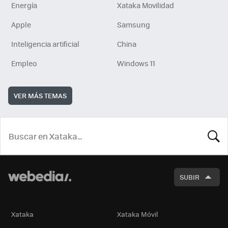
Energía
Xataka Movilidad
Apple
Samsung
Inteligencia artificial
China
Empleo
Windows 11
VER MÁS TEMAS
BUSCA
SUBIR
Xataka
Xataka Móvil