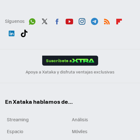
Síguenos
Wh
Twit
Fac
You
Inst
Tele
RSS
Flip
ats
ter
ebo
tub
agr
gra
boa
Link
Tikt
App
ok
e
am
m
rd
edI
ok
Suscríbete a
n
Apoya a Xataka y disfruta ventajas exclusivas
En Xataka hablamos de...
Streaming
Análisis
Espacio
Móviles