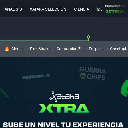
Suscríbete a
ANÁLISIS
XATAKA SELECCIÓN
CIENCIA
MOVILIDAD
HOY SE HABLA DE
China
Elon Musk
Generación Z
Eclipse
Christoph