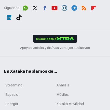
Síguenos
Wh
Twit
Fac
You
Inst
Tele
RSS
Flip
ats
ter
ebo
tub
agr
gra
boa
Link
Tikt
App
ok
e
am
m
rd
edI
ok
Suscríbete a
n
Apoya a Xataka y disfruta ventajas exclusivas
En Xataka hablamos de...
Streaming
Análisis
Espacio
Móviles
Energía
Xataka Movilidad