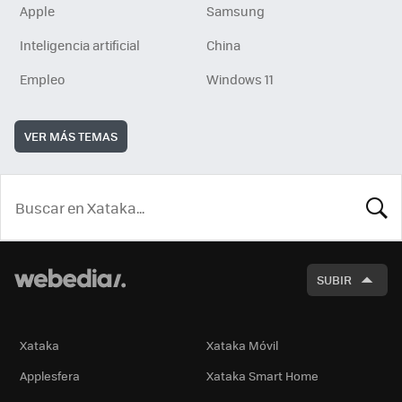
Apple
Samsung
Inteligencia artificial
China
Empleo
Windows 11
VER MÁS TEMAS
BUSCA
SUBIR
Xataka
Xataka Móvil
Applesfera
Xataka Smart Home