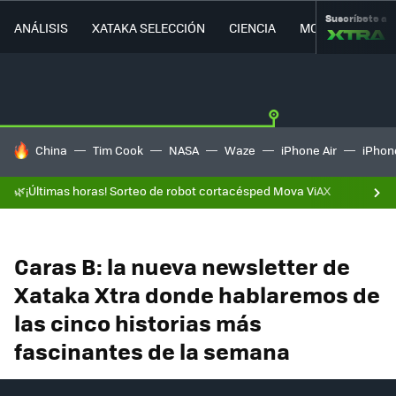
Suscríbete a
ANÁLISIS
XATAKA SELECCIÓN
CIENCIA
MOVILIDAD
HOY SE HABLA DE
China
Tim Cook
NASA
Waze
iPhone Air
iPhone
🌿¡Últimas horas! Sorteo de robot cortacésped Mova ViAX
Caras B: la nueva newsletter de
Xataka Xtra donde hablaremos de
las cinco historias más
fascinantes de la semana