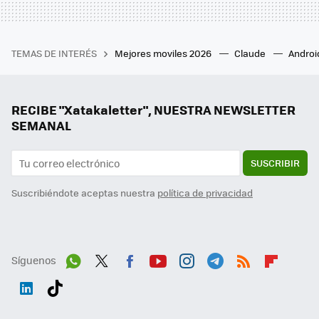
TEMAS DE INTERÉS
Mejores moviles 2026
Claude
Androi
RECIBE "Xatakaletter", NUESTRA NEWSLETTER
SEMANAL
SUSCRIBIR
Suscribiéndote aceptas nuestra
política de privacidad
Síguenos
Wh
Twit
Fac
You
Inst
Tele
RSS
Flip
ats
ter
ebo
tub
agr
gra
boa
Link
Tikt