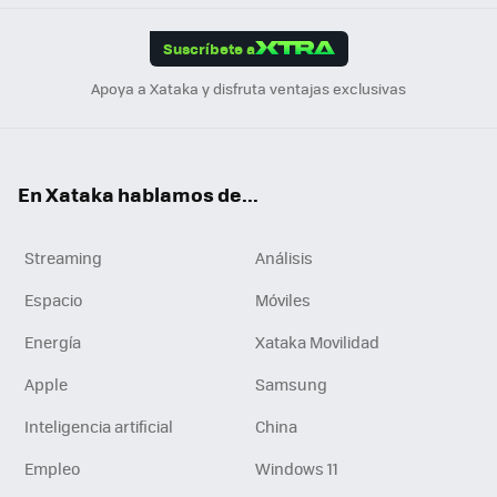
App
ok
e
am
m
rd
edI
ok
Suscríbete a
n
Apoya a Xataka y disfruta ventajas exclusivas
En Xataka hablamos de...
Streaming
Análisis
Espacio
Móviles
Energía
Xataka Movilidad
Apple
Samsung
Inteligencia artificial
China
Empleo
Windows 11