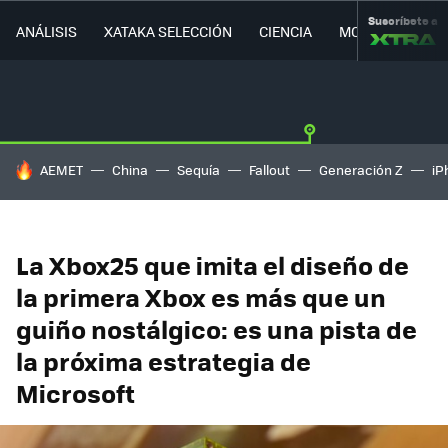
Suscríbete a
ANÁLISIS
XATAKA SELECCIÓN
CIENCIA
MOVILIDAD
HOY SE HABLA DE
AEMET
China
Sequía
Fallout
Generación Z
iP
La Xbox25 que imita el diseño de
la primera Xbox es más que un
guiño nostálgico: es una pista de
la próxima estrategia de
Microsoft