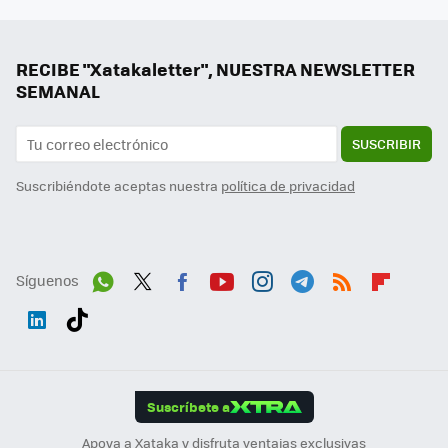
RECIBE "Xatakaletter", NUESTRA NEWSLETTER
SEMANAL
SUSCRIBIR
Suscribiéndote aceptas nuestra
política de privacidad
Síguenos
Wh
Twit
Fac
You
Inst
Tele
RSS
Flip
ats
ter
ebo
tub
agr
gra
boa
Link
Tikt
App
ok
e
am
m
rd
edI
ok
Suscríbete a
n
Apoya a Xataka y disfruta ventajas exclusivas