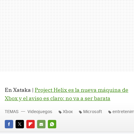
En Xataka |
Project Helix es la nueva máquina de
Xbox y el aviso es claro: no va a ser barata
TEMAS
Videojuegos
Xbox
Microsoft
entretenim
FACEBOOK
TWITTER
FLIPBOARD
E-
WHATSAPP