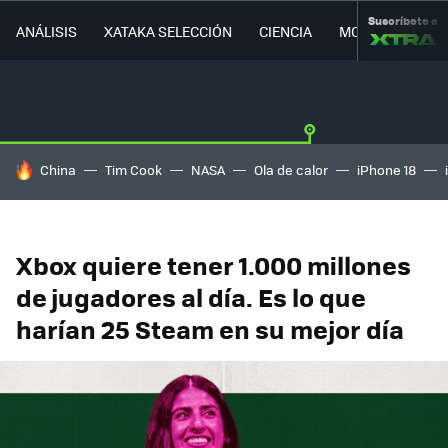
Suscríbete a
ANÁLISIS
XATAKA SELECCIÓN
CIENCIA
MOVILIDAD
HOY SE HABLA DE
China
Tim Cook
NASA
Ola de calor
iPhone 18
Xbox quiere tener 1.000 millones
de jugadores al día. Es lo que
harían 25 Steam en su mejor día