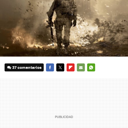
37 comentarios
FACEBOOK
TWITTER
FLIPBOARD
E-
WHATSAPP
MAIL