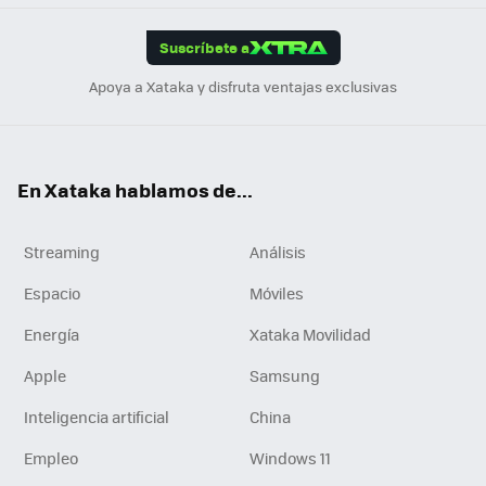
App
ok
e
am
m
rd
edI
ok
Suscríbete a
n
Apoya a Xataka y disfruta ventajas exclusivas
En Xataka hablamos de...
Streaming
Análisis
Espacio
Móviles
Energía
Xataka Movilidad
Apple
Samsung
Inteligencia artificial
China
Empleo
Windows 11