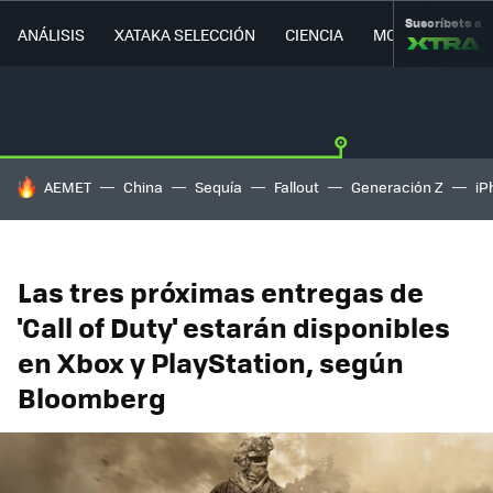
Suscríbete a
ANÁLISIS
XATAKA SELECCIÓN
CIENCIA
MOVILIDAD
HOY SE HABLA DE
AEMET
China
Sequía
Fallout
Generación Z
iP
Las tres próximas entregas de
'Call of Duty' estarán disponibles
en Xbox y PlayStation, según
Bloomberg