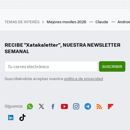
TEMAS DE INTERÉS
Mejores moviles 2026
Claude
Androi
RECIBE "Xatakaletter", NUESTRA NEWSLETTER
SEMANAL
SUSCRIBIR
Suscribiéndote aceptas nuestra
política de privacidad
Síguenos
Wh
Twit
Fac
You
Inst
Tele
RSS
Flip
ats
ter
ebo
tub
agr
gra
boa
Link
Tikt