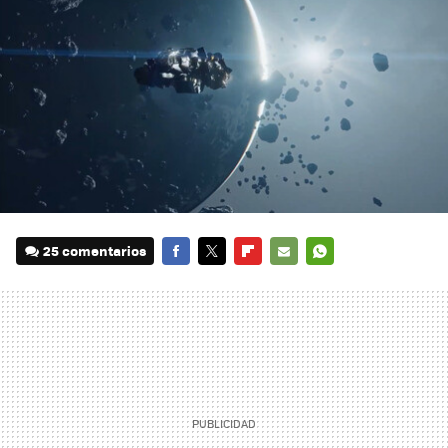
25 comentarios
FACEBOOK
TWITTER
FLIPBOARD
E-
WHATSAPP
MAIL