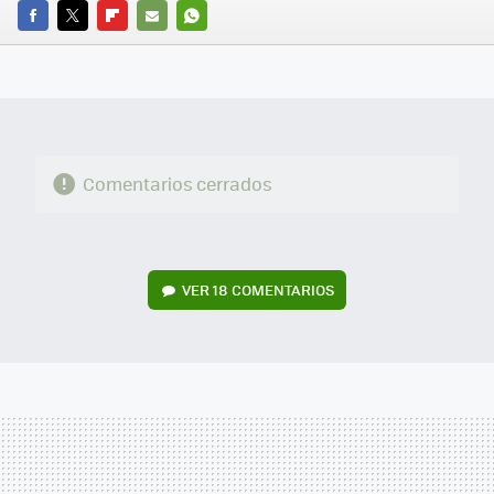
FACEBOOK
TWITTER
FLIPBOARD
E-
WHATSAPP
MAIL
Comentarios cerrados
VER
18 COMENTARIOS