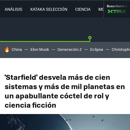
Suscríbete a
ANÁLISIS
XATAKA SELECCIÓN
CIENCIA
MOVILIDAD
HOY SE HABLA DE
China
Elon Musk
Generación Z
Eclipse
Christoph
'Starfield' desvela más de cien
sistemas y más de mil planetas en
un apabullante cóctel de rol y
ciencia ficción