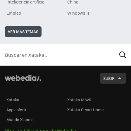
Inteligencia artificial
China
Empleo
Windows 11
VER MÁS TEMAS
BUSCA
SUBIR
Xataka
Xataka Móvil
Applesfera
Xataka Smart Home
Mundo Xiaomi
Otras publicaciones de Webedia