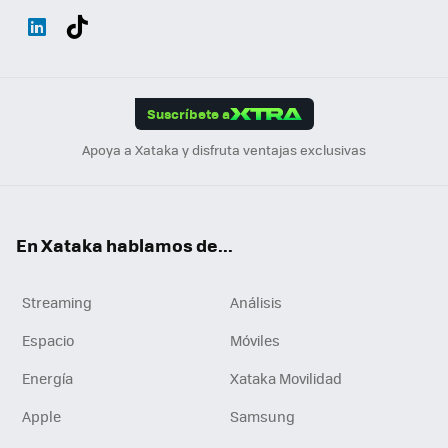
Wh
Twit
Fac
You
Inst
Tele
RSS
Flip
ats
ter
ebo
tub
agr
gra
boa
Link
Tikt
App
ok
e
am
m
rd
edI
ok
Suscríbete a
n
Apoya a Xataka y disfruta ventajas exclusivas
En Xataka hablamos de...
Streaming
Análisis
Espacio
Móviles
Energía
Xataka Movilidad
Apple
Samsung