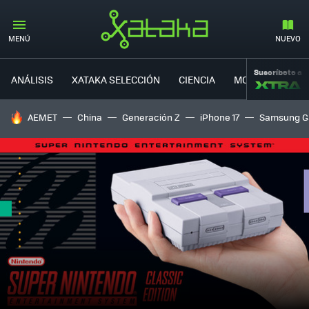
MENÚ
NUEVO
Suscríbete a
ANÁLISIS
XATAKA SELECCIÓN
CIENCIA
MOVILIDAD
HOY SE HABLA DE
AEMET
China
Generación Z
iPhone 17
Samsung G