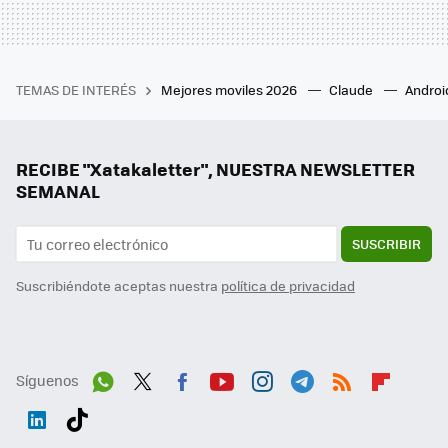
TEMAS DE INTERÉS
Mejores moviles 2026
Claude
Androi
RECIBE "Xatakaletter", NUESTRA NEWSLETTER
SEMANAL
SUSCRIBIR
Suscribiéndote aceptas nuestra
política de privacidad
Síguenos
Wh
Twit
Fac
You
Inst
Tele
RSS
Flip
ats
ter
ebo
tub
agr
gra
boa
Link
Tikt