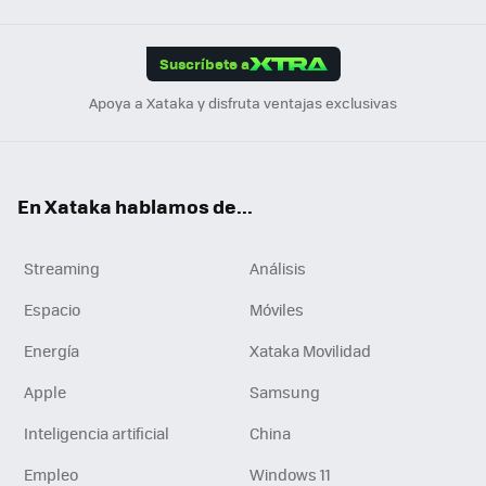
App
ok
e
am
m
rd
edI
ok
Suscríbete a
n
Apoya a Xataka y disfruta ventajas exclusivas
En Xataka hablamos de...
Streaming
Análisis
Espacio
Móviles
Energía
Xataka Movilidad
Apple
Samsung
Inteligencia artificial
China
Empleo
Windows 11