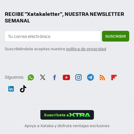
RECIBE "Xatakaletter", NUESTRA NEWSLETTER
SEMANAL
SUSCRIBIR
Suscribiéndote aceptas nuestra
política de privacidad
Síguenos
Wh
Twit
Fac
You
Inst
Tele
RSS
Flip
ats
ter
ebo
tub
agr
gra
boa
Link
Tikt
App
ok
e
am
m
rd
edI
ok
Suscríbete a
n
Apoya a Xataka y disfruta ventajas exclusivas