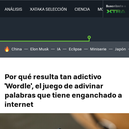
Suscríbete a
ANÁLISIS
XATAKA SELECCIÓN
CIENCIA
MOVILIDAD
HOY SE HABLA DE
China
Elon Musk
IA
Eclipse
Miniserie
Japón
Por qué resulta tan adictivo
'Wordle', el juego de adivinar
palabras que tiene enganchado a
internet