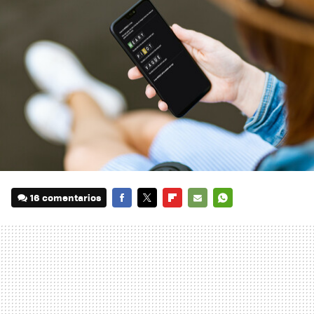
16 comentarios
FACEBOOK
TWITTER
FLIPBOARD
E-
WHATSAPP
MAIL