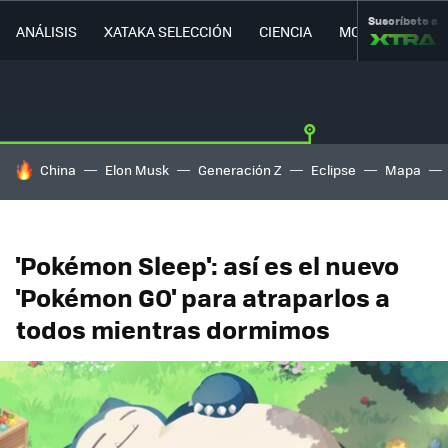
Suscríbete a
ANÁLISIS
XATAKA SELECCIÓN
CIENCIA
MOVILIDAD
HOY SE HABLA DE
China
Elon Musk
Generación Z
Eclipse
Mapa
'Pokémon Sleep': así es el nuevo
'Pokémon GO' para atraparlos a
todos mientras dormimos