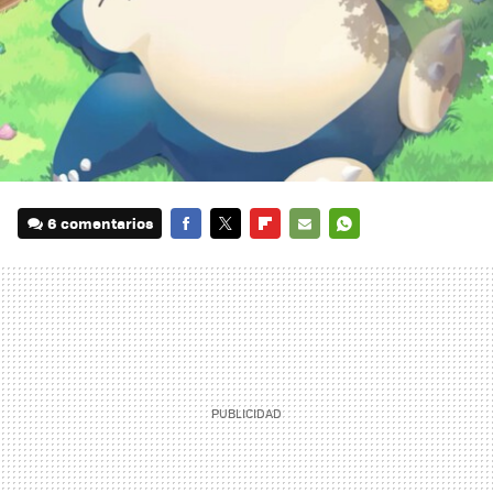
6 comentarios
FACEBOOK
TWITTER
FLIPBOARD
E-
WHATSAPP
MAIL