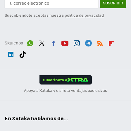
SUSCRIBIR
Suscribiéndote aceptas nuestra
política de privacidad
Síguenos
Wh
Twit
Fac
You
Inst
Tele
RSS
Flip
ats
ter
ebo
tub
agr
gra
boa
Link
Tikt
App
ok
e
am
m
rd
edI
ok
Suscríbete a
n
Apoya a Xataka y disfruta ventajas exclusivas
En Xataka hablamos de...