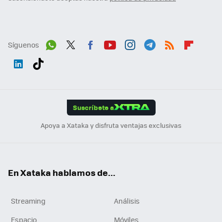
Síguenos
Wh
Twit
Fac
You
Inst
Tele
RSS
Flip
ats
ter
ebo
tub
agr
gra
boa
Link
Tikt
App
ok
e
am
m
rd
edI
ok
Suscríbete a
n
Apoya a Xataka y disfruta ventajas exclusivas
En Xataka hablamos de...
Streaming
Análisis
Espacio
Móviles