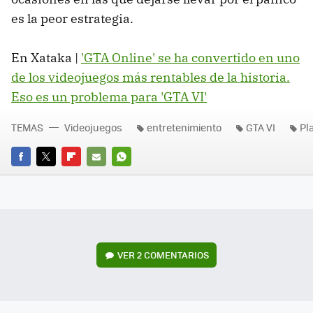
es la peor estrategia.
En Xataka |
'GTA Online' se ha convertido en uno
de los videojuegos más rentables de la historia.
Eso es un problema para 'GTA VI'
TEMAS
Videojuegos
entretenimiento
GTA VI
Pl
FACEBOOK
TWITTER
FLIPBOARD
E-
WHATSAPP
MAIL
VER
2 COMENTARIOS