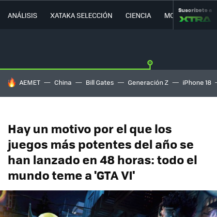
Suscríbete a
ANÁLISIS
XATAKA SELECCIÓN
CIENCIA
MOVILIDAD
HOY SE HABLA DE
AEMET
China
Bill Gates
Generación Z
iPhone 18
Hay un motivo por el que los
juegos más potentes del año se
han lanzado en 48 horas: todo el
mundo teme a 'GTA VI'